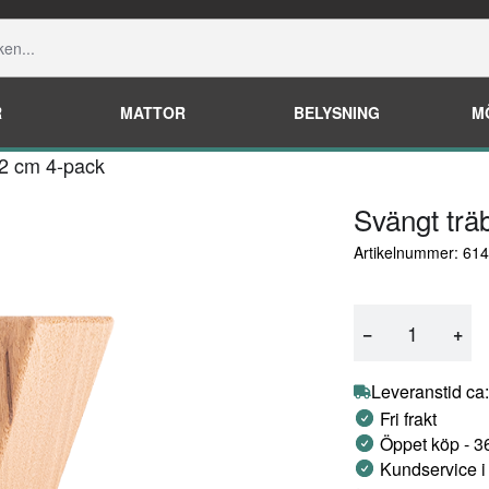
R
MATTOR
BELYSNING
M
12 cm 4-pack
Svängt trä
Artikelnummer: 61
−
+
Leveranstid ca:
Fri frakt
Öppet köp - 3
Kundservice i