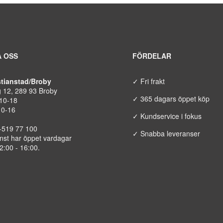
 OSS
FÖRDELAR
istianstad/Broby
✓ Fri frakt
g 12, 289 93 Broby
✓ 365 dagars öppet köp
 10-18
10-16
✓ Kundservice i fokus
8-519 77 100
✓ Snabba leveranser
nst har öppet vardagar
12:00 - 16:00.