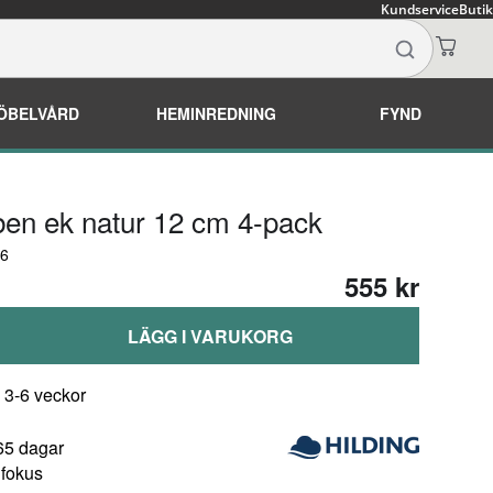
Kundservice
Butik
ÖBELVÅRD
HEMINREDNING
FYND
ben ek natur 12 cm 4-pack
46
555 kr
LÄGG I VARUKORG
 3-6 veckor
65 dagar
 fokus