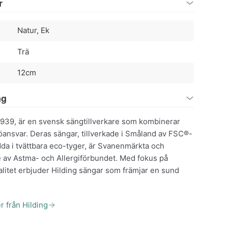
r
Natur, Ek
Trä
12cm
ng
1939, är en svensk sängtillverkare som kombinerar
öansvar. Deras sängar, tillverkade i Småland av FSC®-
dda i tvättbara eco-tyger, är Svanenmärkta och
v Astma- och Allergiförbundet. Med fokus på
alitet erbjuder Hilding sängar som främjar en sund
r från Hilding