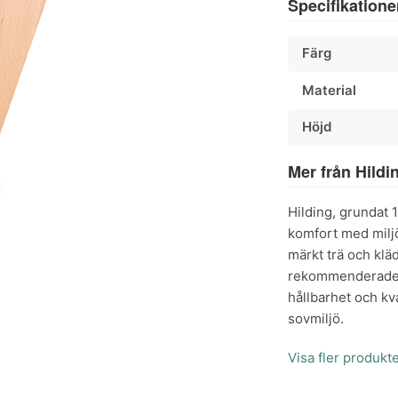
Specifikatione
Färg
Material
Höjd
Mer från Hildi
Hilding, grundat 
komfort med milj
märkt trä och klä
rekommenderade a
hållbarhet och kv
sovmiljö.
Visa fler produkte