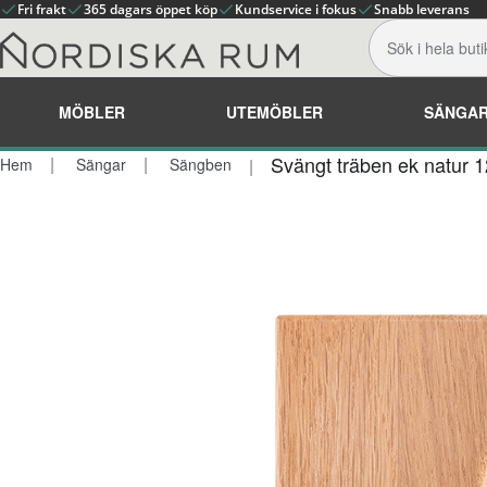
Fri frakt
365 dagars öppet köp
Kundservice i fokus
Snabb leverans
MÖBLER
UTEMÖBLER
SÄNGA
Svängt träben ek natur 
Hem
Sängar
Sängben