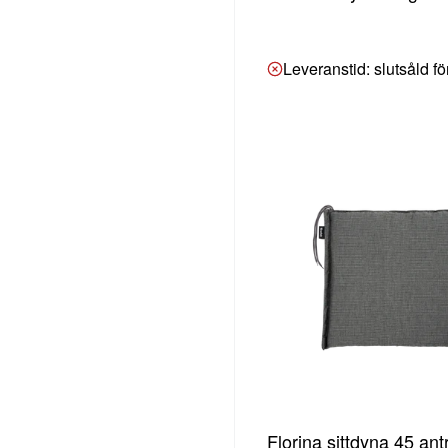
Leveranstid: slutsåld f
Florina sittdyna 45 antr