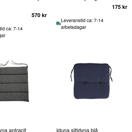
175 kr
570 kr
Leveranstid ca: 7-14
arbetsdagar
id ca: 7-14
gar
yna antracit
Iduna sittdyna blå