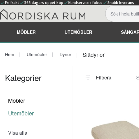
Fri frakt
365 dagars öppet köp
Kundservice i fokus
Snabb leverans
MÖBLER
UTEMÖBLER
SÄNGA
Sittdynor
Hem
Utemöbler
Dynor
Kategorier
Filtrera
S
Möbler
Utemöbler
Visa alla