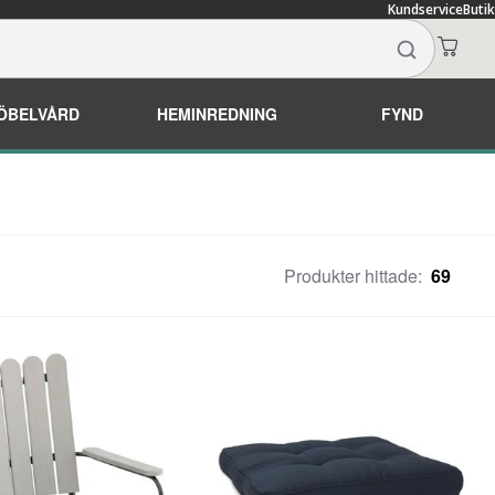
Kundservice
Butik
ÖBELVÅRD
HEMINREDNING
FYND
Produkter hittade:
69