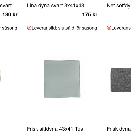
 svart
Lina dyna svart 3x41x43
Net soffdy
1 130 kr
175 kr
ör säsong
Leveranstid: slutsåld för säsong
Leveranst
Frisk sittdyna 43x41 Tea
Frisk dyn