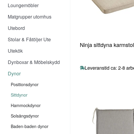
Loungemöbler
Matgrupper utomhus
Utebord
Stolar & Fåtöljer Ute
Ninja sittdyna karmsto
Utekök
Dynboxar & Möbelskydd
Leveranstid ca: 2-8 ar
Dynor
Positionsdynor
Sittdynor
Hammockdynor
Solsängsdynor
Baden-baden dynor