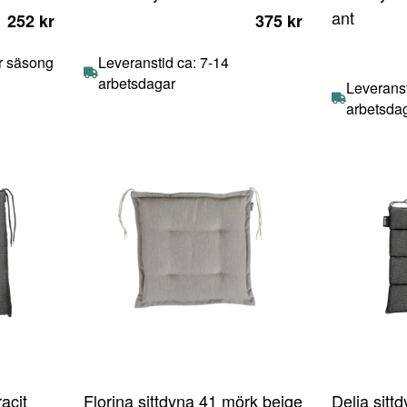
ant
252 kr
375 kr
ör säsong
Leveranstid ca: 7-14
arbetsdagar
Leveranst
arbetsda
acit
Florina sittdyna 41 mörk beige
Delia sittd