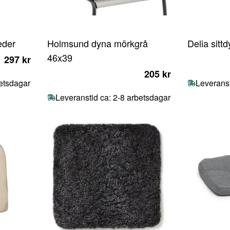
eder
Holmsund dyna mörkgrå
Delia sitt
46x39
297 kr
205 kr
betsdagar
Leveranst
Leveranstid ca: 2-8 arbetsdagar