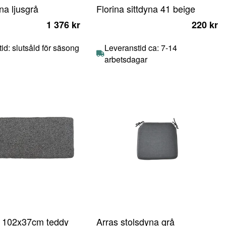
na ljusgrå
Florina sittdyna 41 beige
1 376 kr
220 kr
id: slutsåld för säsong
Leveranstid ca: 7-14
arbetsdagar
a 102x37cm teddy
Arras stolsdyna grå