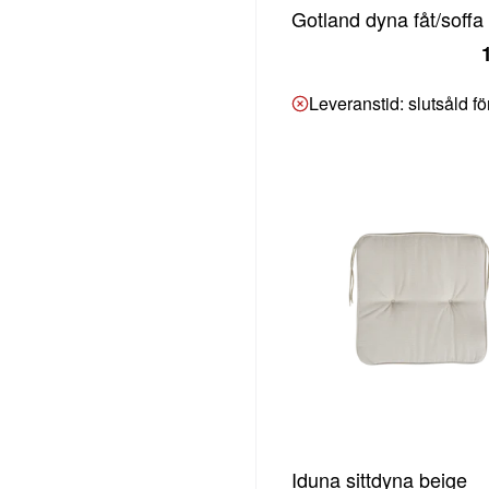
Gotland dyna fåt/soffa
Leveranstid: slutsåld f
Iduna sittdyna beige