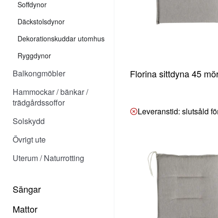
Soffdynor
Däckstolsdynor
Dekorationskuddar utomhus
Ryggdynor
Florina sittdyna 45 mö
Balkongmöbler
Hammockar / bänkar /
trädgårdssoffor
Leveranstid: slutsåld f
Solskydd
Övrigt ute
Uterum / Naturrotting
Sängar
Mattor