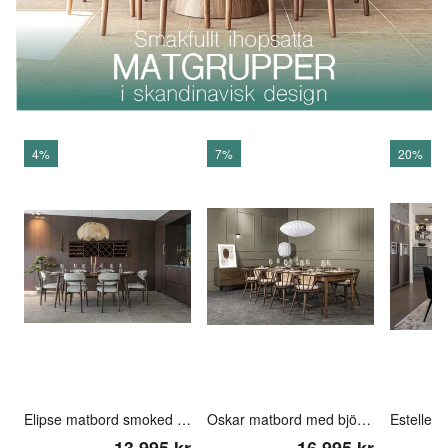
4%
7%
20%
Elipse matbord smoked med Le Chic stolar
Oskar matbord med björke stolar (smoked oak)