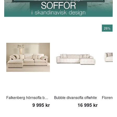
26%
Falkenberg hörnsoffa beige
Bubble divansoffa offwhite
Florence 
9 995 kr
16 995 kr