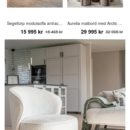
Segeltorp modulsoffa antracit alt.7
Aurelia matbord med Arctic karmstol
15 995 kr
29 995 kr
18 465 kr
32 965 kr