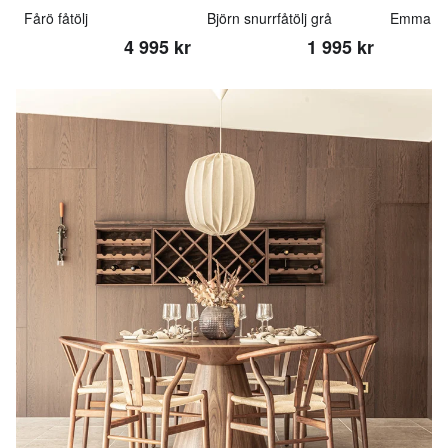
Fårö fåtölj
Björn snurrfåtölj grå
4 995 kr
1 995 kr