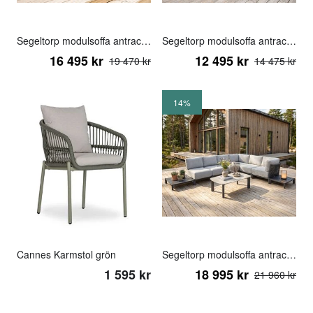
Segeltorp modulsoffa antracit alt.5
Segeltorp modulsoffa antracit alt.12
16 495 kr
12 495 kr
19 470 kr
14 475 kr
14%
Cannes Karmstol grön
Segeltorp modulsoffa antracit alt. 13
1 595 kr
18 995 kr
21 960 kr