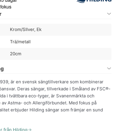
 fokus
r
Krom/SIlver, Ek
Trä/metall
20cm
ng
1939, är en svensk sängtillverkare som kombinerar
öansvar. Deras sängar, tillverkade i Småland av FSC®-
dda i tvättbara eco-tyger, är Svanenmärkta och
v Astma- och Allergiförbundet. Med fokus på
alitet erbjuder Hilding sängar som främjar en sund
r från Hilding