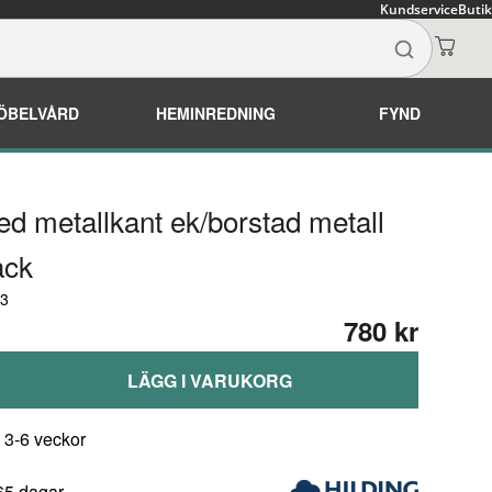
Kundservice
Butik
ÖBELVÅRD
HEMINREDNING
FYND
d metallkant ek/borstad metall
ack
63
780 kr
LÄGG I VARUKORG
 3-6 veckor
65 dagar