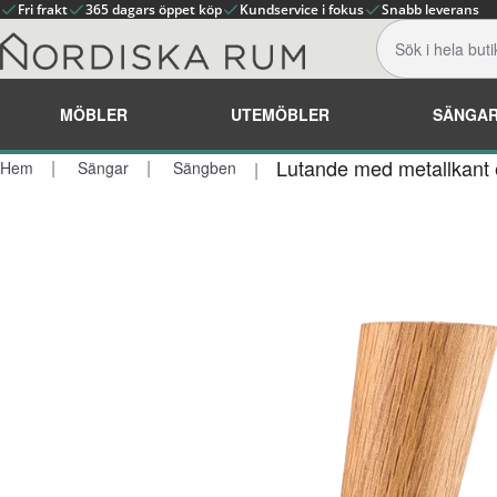
Fri frakt
365 dagars öppet köp
Kundservice i fokus
Snabb leverans
MÖBLER
UTEMÖBLER
SÄNGA
Lutande med metallkant 
Hem
Sängar
Sängben