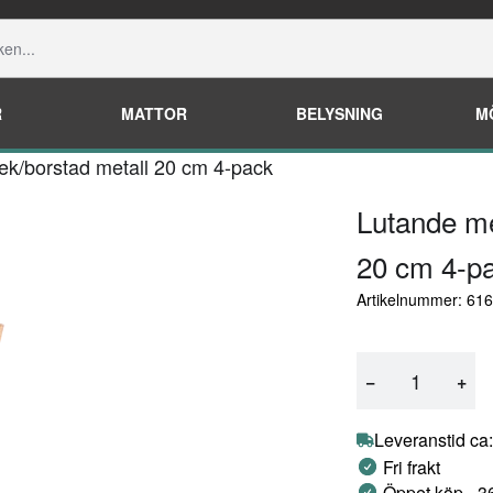
R
MATTOR
BELYSNING
M
ek/borstad metall 20 cm 4-pack
Lutande me
20 cm 4-p
Artikelnummer: 61
−
+
Leveranstid ca:
Fri frakt
Öppet köp - 3