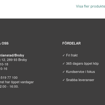
Visa fler produkt
 OSS
FÖRDELAR
istianstad/Broby
✓ Fri frakt
g 12, 289 93 Broby
✓ 365 dagars öppet köp
 10-18
10-16
✓ Kundservice i fokus
8-519 77 100
✓ Snabba leveranser
nst har öppet vardagar
12:00 - 16:00.