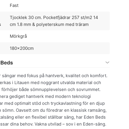
Fast
Tjocklek 30 cm. Pocketfjädrar 257 st/m2 14
s
cm 1.8 mm & polyeterskum med träram
Mörkgrå
180x200cm
 Beds
 sängar med fokus på hantverk, kvalitet och komfort.
verkas i Litauen med noggrant utvalda material och
m förhöjer både sömnupplevelsen och sovrummet.
era gediget hantverk med modern teknologi
r med optimalt stöd och tryckavlastning för en djup
 sömn. Oavsett om du föredrar en klassisk ramsäng,
talsäng eller en flexibel ställbar säng, har Eden Beds
sar dina behov. Vakna utvilad – sov i en Eden-säng.