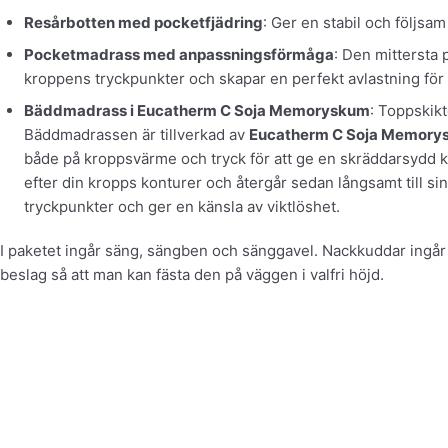
Resårbotten med pocketfjädring
: Ger en stabil och följsa
Pocketmadrass med anpassningsförmåga
: Den mittersta
kroppens tryckpunkter och skapar en perfekt avlastning för 
Bäddmadrass i Eucatherm C Soja Memoryskum
: Toppskikt
Bäddmadrassen är tillverkad av
Eucatherm C Soja Memory
både på kroppsvärme och tryck för att ge en skräddarsydd 
efter din kropps konturer och återgår sedan långsamt till si
tryckpunkter och ger en känsla av viktlöshet.
I paketet ingår säng, sängben och sänggavel. Nackkuddar ingår
beslag så att man kan fästa den på väggen i valfri höjd.