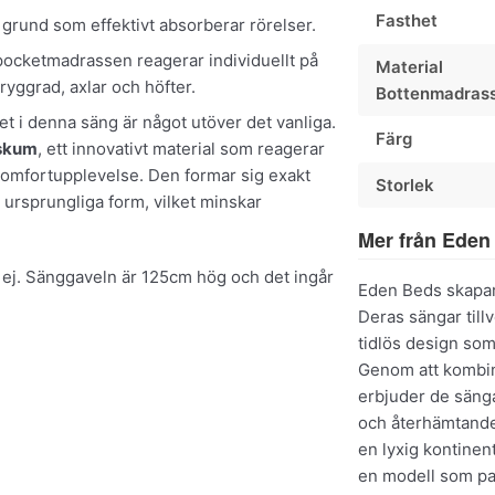
Fasthet
m grund som effektivt absorberar rörelser.
 pocketmadrassen reagerar individuellt på
Material
ryggrad, axlar och höfter.
Bottenmadras
et i denna säng är något utöver det vanliga.
Färg
skum
, ett innovativt material som reagerar
komfortupplevelse. Den formar sig exakt
Storlek
n ursprungliga form, vilket minskar
Mer från Eden
 ej. Sänggaveln är 125cm hög och det ingår
Eden Beds skapar
Deras sängar till
tidlös design so
Genom att kombin
erbjuder de sänga
och återhämtande
en lyxig kontinen
en modell som pas