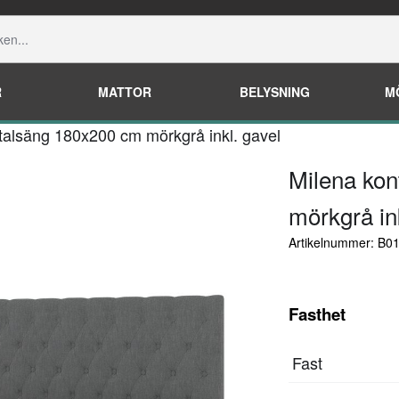
R
MATTOR
BELYSNING
M
talsäng 180x200 cm mörkgrå inkl. gavel
Milena kon
mörkgrå in
Artikelnummer: B
Fasthet
Fast