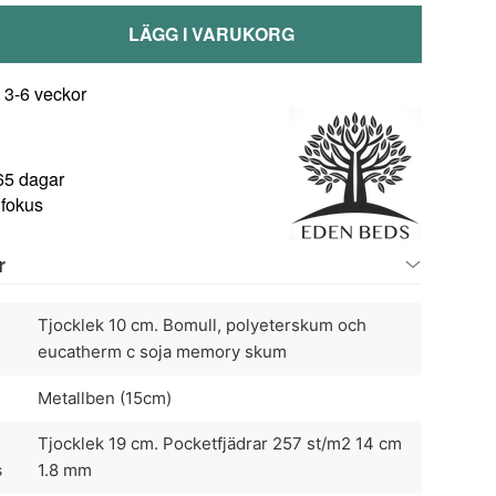
LÄGG I VARUKORG
 3-6 veckor
65 dagar
 fokus
r
Tjocklek 10 cm. Bomull, polyeterskum och
eucatherm c soja memory skum
Metallben (15cm)
Tjocklek 19 cm. Pocketfjädrar 257 st/m2 14 cm
s
1.8 mm