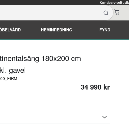
Kundservice
Butik
ÖBELVÅRD
HEMINREDNING
FYND
tinentalsäng 180x200 cm
kl. gavel
0100_FIRM
34 990 kr