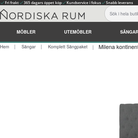
Fri frakt
365 dagars öppet köp
Kundservice i fokus
Snabb leverans
MÖBLER
UTEMÖBLER
SÄNGA
Milena kontinen
Hem
Sängar
Komplett Sängpaket