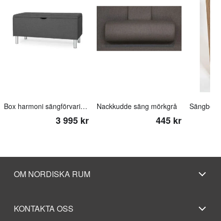
Box harmoni sängförvaring (inari 95)
Nackkudde säng mörkgrå
Sängben 
3 995 kr
445 kr
OM NORDISKA RUM
KONTAKTA OSS