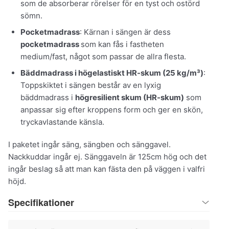
som de absorberar rörelser för en tyst och ostörd
sömn.
Pocketmadrass
: Kärnan i sängen är dess
pocketmadrass
som kan fås i fastheten
medium/fast, något som passar de allra flesta.
Bäddmadrass i högelastiskt HR-skum (25 kg/m³)
:
Toppskiktet i sängen består av en lyxig
bäddmadrass i
högresilient skum (HR-skum)
som
anpassar sig efter kroppens form och ger en skön,
tryckavlastande känsla.
I paketet ingår säng, sängben och sänggavel.
Nackkuddar ingår ej. Sänggaveln är 125cm hög och det
ingår beslag så att man kan fästa den på väggen i valfri
höjd.
Specifikationer