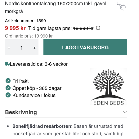
Nordic kontinentalsäng 160x200cm inkl. gavel
mörkgrå
Artikelnummer: 1599
9 995 kr
Tidigare lägsta pris:
19 990 kr
Ordinarie pris:
19 990 kr
−
+
LÄGG I VARUKORG
Leveranstid ca: 3-6 veckor
Fri frakt
Öppet köp - 365 dagar
Kundservice i fokus
Beskrivning
Bonellfjädrad resårbotten
: Basen är utrustad med
pocketfjädrar som ger stabilitet och stöd, samtidigt