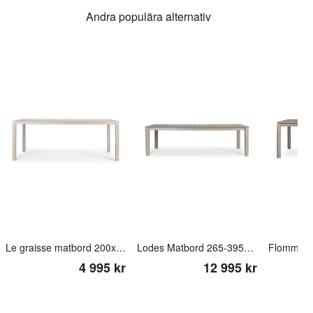
Andra populära alternativ
Le graisse matbord 200x100cm beige
Lodes Matbord 265-395x110cm beige
Flommen 
4 995 kr
12 995 kr