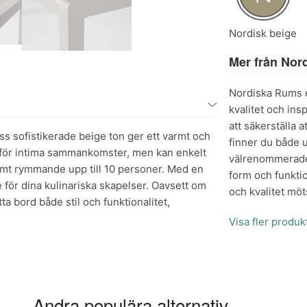
Nordisk beige
Mer från Nor
Nordiska Rums e
kvalitet och ins
att säkerställa a
ss sofistikerade beige ton ger ett varmt och
finner du både
kt för intima sammankomster, men kan enkelt
välrenommerade 
vämt rymmande upp till 10 personer. Med en
form och funktio
för dina kulinariska skapelser. Oavsett om
och kvalitet möt
tta bord både stil och funktionalitet,
Visa fler produ
Andra populära alternativ