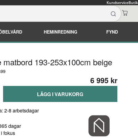
Kundservice
Butik
ÖBELVÅRD
HEMINREDNING
FYND
e matbord 193-253x100cm beige
699
6 995 kr
LÄGG I VARUKORG
a: 2-8 arbetsdagar
 365 dagar
i fokus