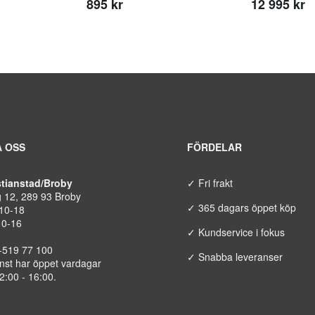
895 kr
12 995 kr
 OSS
FÖRDELAR
istianstad/Broby
✓ Fri frakt
g 12, 289 93 Broby
✓ 365 dagars öppet köp
 10-18
10-16
✓ Kundservice i fokus
8-519 77 100
✓ Snabba leveranser
nst har öppet vardagar
12:00 - 16:00.