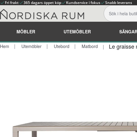
Fri frakt
365 dagars öppet köp
Kundservice i fokus
Snabb leverans
MÖBLER
UTEMÖBLER
SÄNGA
Le graisse
Hem
Utemöbler
Utebord
Matbord