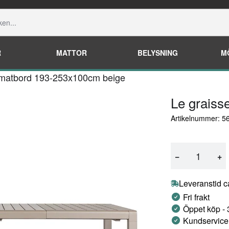
R
MATTOR
BELYSNING
M
 matbord 193-253x100cm beige
Le graiss
Artikelnummer: 5
−
+
Leveranstid c
Fri frakt
Öppet köp -
Kundservice 