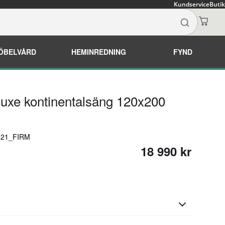
Kundservice
Butik
ÖBELVÅRD
HEMINREDNING
FYND
luxe kontinentalsäng 120x200
0121_FIRM
18 990 kr