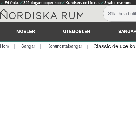
Fri frakt
365 dagars öppet köp
Kundservice i fokus
Snabb leverans
MÖBLER
UTEMÖBLER
SÄNGA
Classic deluxe k
Hem
Sängar
Kontinentalsängar