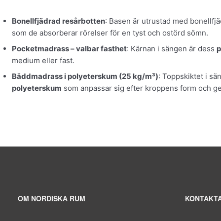
Bonellfjädrad resårbotten
: Basen är utrustad med bonellfjä
som de absorberar rörelser för en tyst och ostörd sömn.
Pocketmadrass – valbar fasthet
: Kärnan i sängen är dess
p
medium eller fast.
Bäddmadrass i polyeterskum (25 kg/m³)
: Toppskiktet i s
polyeterskum
som anpassar sig efter kroppens form och ger
OM NORDISKA RUM
KONTAKTA