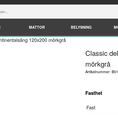
R
MATTOR
BELYSNING
M
ontinentalsäng 120x200 mörkgrå
Classic de
mörkgrå
Artikelnummer: B
Fasthet
Fast