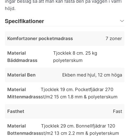
ingår beslag så att man kan fästa den på väggen i valfri
höjd.
Specifikationer
Komfortzoner pocketmadrass
7 zoner
Material
Tjocklek 8 cm. 25 kg
Bäddmadrass
polyeterskum
Material Ben
Ekben med hjul, 12 cm höga
Material
Tjocklek 19 cm. Pocketfjädrar 270
Mittenmadrass
st/m2 15 cm 1.8 mm & polyeterskum
Fasthet
Fast
Material
Tjocklek 29 cm. Bonnellfjädrar 120
Bottenmadrass
st/m2 13 cm 2.2 mm & polyeterskum