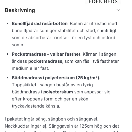
Beskrivning
Bonellfjädrad resårbotten
: Basen är utrustad med
bonellfjädrar som ger stabilitet och stöd, samtidigt
som de absorberar rörelser för en tyst och ostörd
sömn.
Pocketmadrass – valbar fasthet
: Kärnan i sängen
är dess
pocketmadrass
, som kan fås i två fastheter
medium eller fast.
Bäddmadrass i polyeterskum (25 kg/m³)
:
Toppskiktet i sängen består av en lyxig
bäddmadrass i
polyeterskum
som anpassar sig
efter kroppens form och ger en skön,
tryckavlastande känsla.
I paketet ingår säng, sängben och sänggavel.
Nackkuddar ingår ej. Sänggaveln är 125cm hög och det