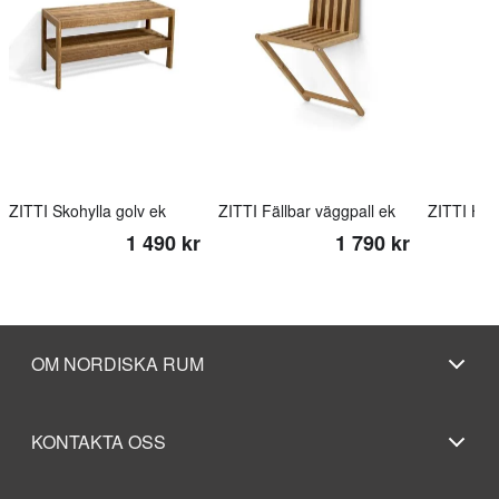
ZITTI Skohylla golv ek
ZITTI Fällbar väggpall ek
ZITTI Hall
1 490 kr
1 790 kr
OM NORDISKA RUM
KONTAKTA OSS