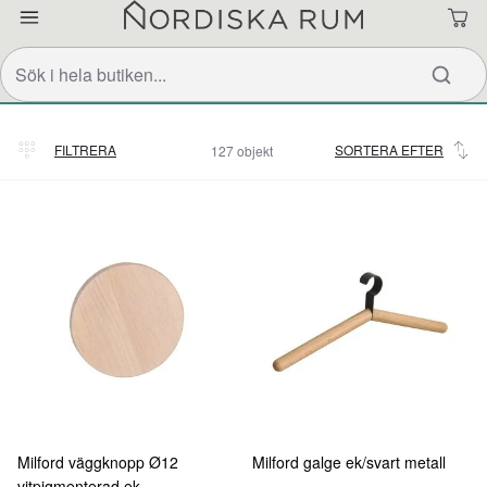
FILTRERA
SORTERA EFTER
127 objekt
Relevans
Milford väggknopp Ø12
Milford galge ek/svart metall
vitpigmenterad ek