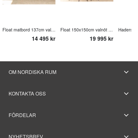
Float matbord 137cm valnöt med haderslev stolar
Float 150x150cm valnöt med Haderslev stolar
Haderslev
14 495 kr
19 995 kr
OM NORDISKA RUM
KONTAKTA OSS
FÖRDELAR
NYHETSBREV