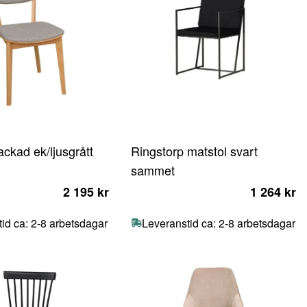
lackad ek/ljusgrått
Ringstorp matstol svart
sammet
2 195 kr
1 264 kr
id ca: 2-8 arbetsdagar
Leveranstid ca: 2-8 arbetsdagar