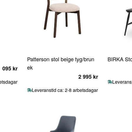
Patterson stol beige tyg/brun
BIRKA Sto
ek
1 095 kr
2 995 kr
betsdagar
Leveranst
Leveranstid ca: 2-8 arbetsdagar