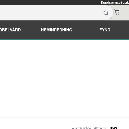
Kundservice
Butik
ÖBELVÅRD
HEMINREDNING
FYND
Produkter hittade:
493