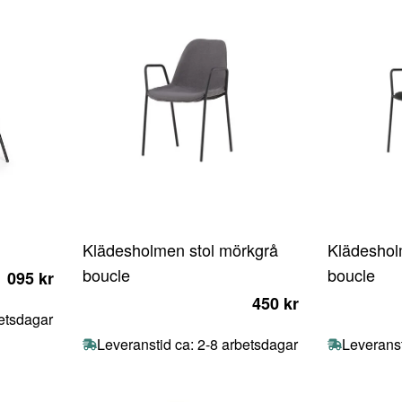
Klädesholmen stol mörkgrå
Klädeshol
boucle
boucle
1 095 kr
450 kr
betsdagar
Leveranstid ca: 2-8 arbetsdagar
Leveranst