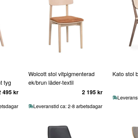
Wolcott stol vitpigmenterad
Kato stol 
t tyg
ek/brun läder-textil
2 495 kr
2 195 kr
Leveranst
betsdagar
Leveranstid ca: 2-8 arbetsdagar