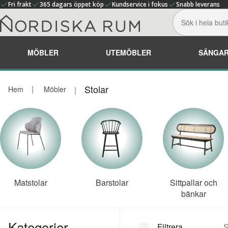
Fri frakt
365 dagars öppet köp
Kundservice i fokus
Snabb leverans
MÖBLER
UTEMÖBLER
SÄNGA
Stolar
Hem
Möbler
Matstolar
Barstolar
Sittpallar och
bänkar
Kategorier
Filtrera
S