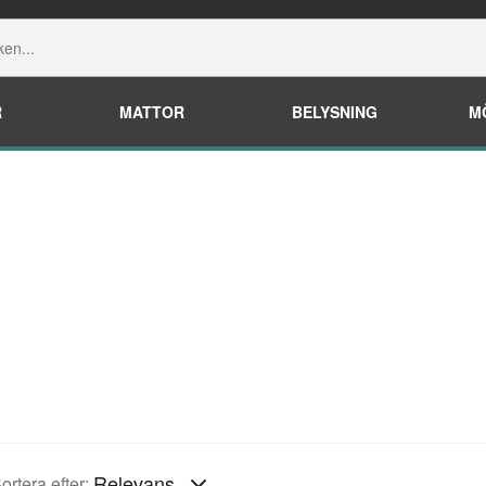
R
MATTOR
BELYSNING
M
Relevans
ortera efter: