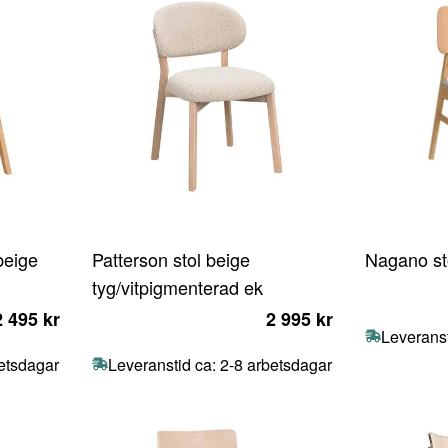
beige
Patterson stol beige
Nagano sto
tyg/vitpigmenterad ek
2 495 kr
2 995 kr
Leveranst
betsdagar
Leveranstid ca: 2-8 arbetsdagar