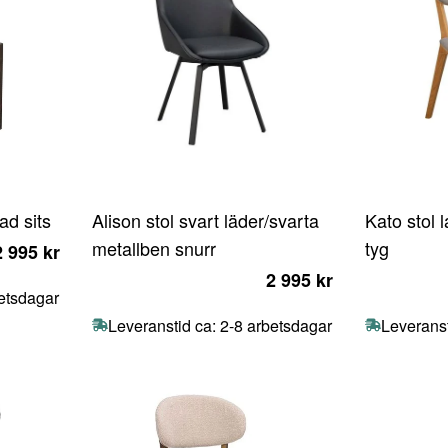
ad sits
Alison stol svart läder/svarta
Kato stol 
metallben snurr
tyg
2 995 kr
2 995 kr
betsdagar
Leveranstid ca: 2-8 arbetsdagar
Leveranst