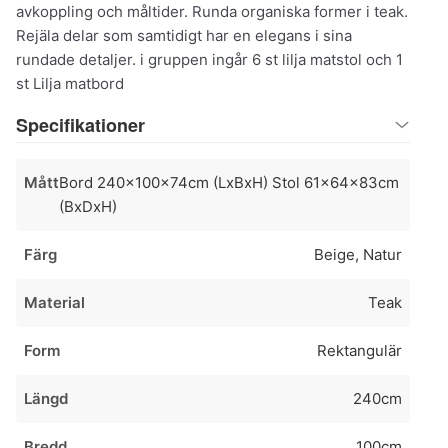
avkoppling och måltider. Runda organiska former i teak.
Rejäla delar som samtidigt har en elegans i sina
rundade detaljer. i gruppen ingår 6 st lilja matstol och 1
st Lilja matbord
Specifikationer
Mått
Bord 240x100x74cm (LxBxH) Stol 61x64x83cm
(BxDxH)
Färg
Beige, Natur
Material
Teak
Form
Rektangulär
Längd
240cm
Bredd
100cm