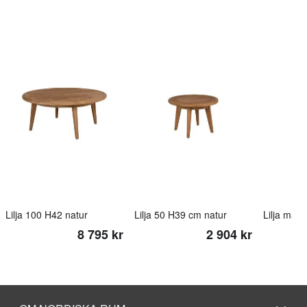
Lilja 100 H42 natur
Lilja 50 H39 cm natur
Lilja mats
8 795 kr
2 904 kr