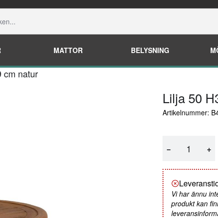
R
MATTOR
BELYSNING
M
9 cm natur
Lilja 50 
Artikelnummer: B
−
+
Leveranstid
Vi har ännu int
produkt kan fin
leveransinform