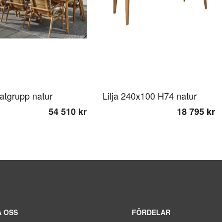
Matgrupp natur
Lilja 240x100 H74 natur
54 510 kr
18 795 kr
 OSS
FÖRDELAR