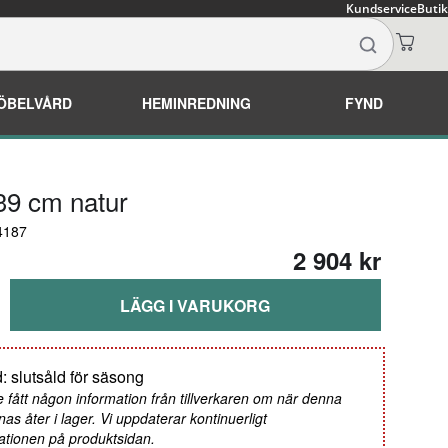
Kundservice
Butik
ÖBELVÅRD
HEMINREDNING
FYND
H39 cm natur
4187
2 904 kr
LÄGG I VARUKORG
: slutsåld för säsong
e fått någon information från tillverkaren om när denna
nas åter i lager. Vi uppdaterar kontinuerligt
ationen på produktsidan.