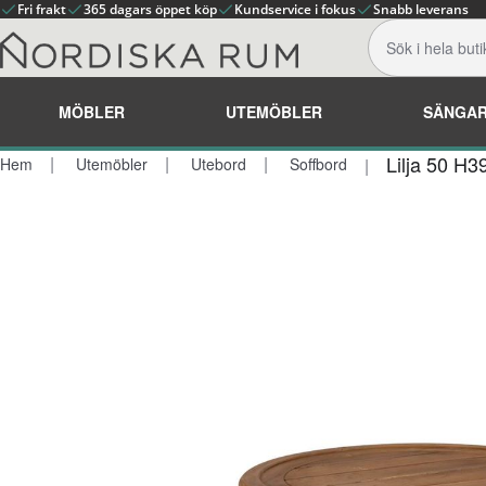
Fri frakt
365 dagars öppet köp
Kundservice i fokus
Snabb leverans
MÖBLER
UTEMÖBLER
SÄNGA
Lilja 50 H3
Hem
Utemöbler
Utebord
Soffbord