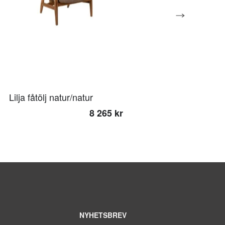
Lilja fåtölj natur/natur
Lilja matstol natur
8 265 kr
6
NYHETSBREV