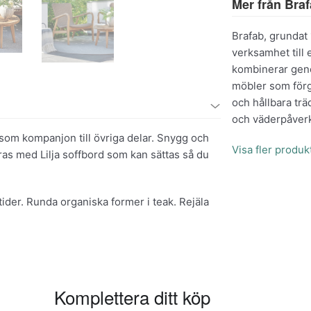
Mer från Bra
Brafab, grundat 
verksamhet till
kombinerar geno
möbler som förg
och hållbara trä
och väderpåverk
 som kompanjon till övriga delar. Snygg och
Visa fler produk
as med Lilja soffbord som kan sättas så du
ltider. Runda organiska former i teak. Rejäla
Komplettera ditt köp