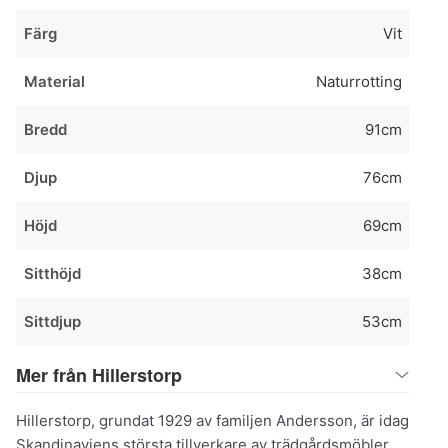
Färg
Vit
Material
Naturrotting
Bredd
91cm
Djup
76cm
Höjd
69cm
Sitthöjd
38cm
Sittdjup
53cm
Mer från Hillerstorp
Hillerstorp, grundat 1929 av familjen Andersson, är idag
Skandinaviens största tillverkare av trädgårdsmöbler.