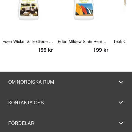
Eden Wicker & Textilene Cleaner 500ml
Eden Mildew Stain Remover 500ml
Teak Oil 
199 kr
199 kr
OM NORDISKA RUM
KONTAKTA OSS
FÖRDELAR