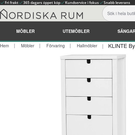
Fri frakt
365 dagars öppet köp
Kundservice i fokus
Snabb leverans
MÖBLER
UTEMÖBLER
SÄNGA
KLINTE Byr
Hem
Möbler
Förvaring
Hallmöbler