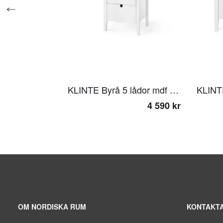
KLINTE Byrå 5 lådor mdf vitlack björk
KLINTE
4 590 kr
OM NORDISKA RUM
KONTAKTA