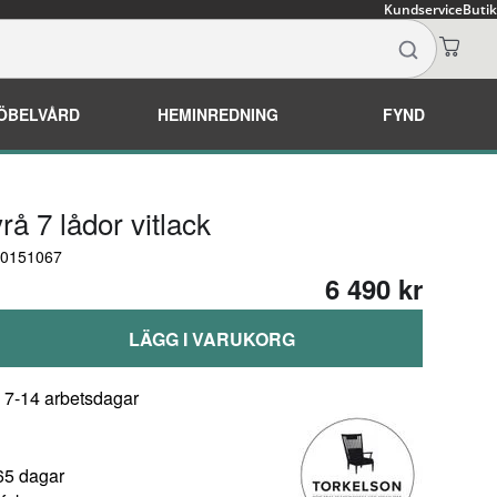
Kundservice
Butik
ÖBELVÅRD
HEMINREDNING
FYND
å 7 lådor vitlack
00151067
6 490 kr
LÄGG I VARUKORG
: 7-14 arbetsdagar
65 dagar