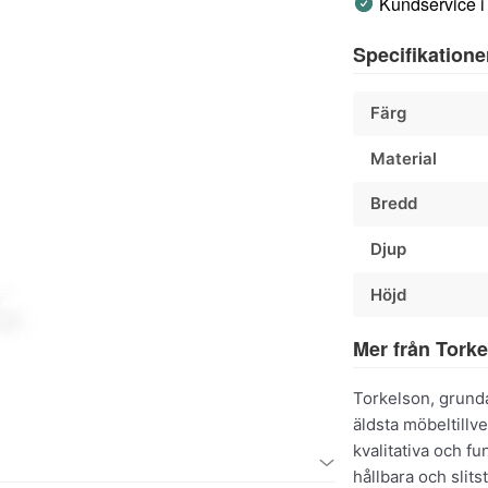
Kundservice i
Specifikatione
Färg
Material
Bredd
Djup
Höjd
Mer från Tork
Torkelson, grunda
äldsta möbeltillv
kvalitativa och fu
hållbara och slits