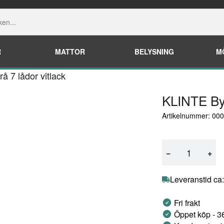
R
MATTOR
BELYSNING
M
å 7 lådor vitlack
KLINTE Byr
Artikelnummer: 00
−
+
Leveranstid ca
Fri frakt
Öppet köp - 3