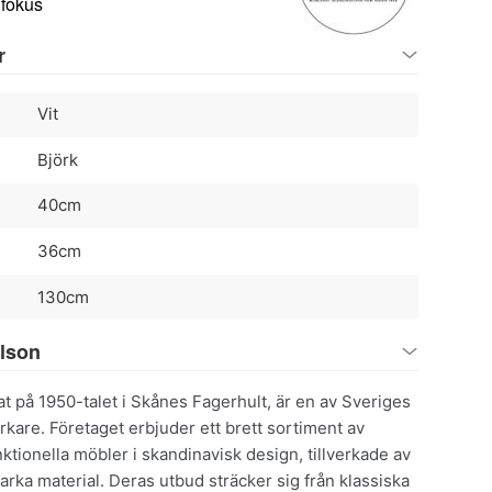
 fokus
r
Vit
Björk
40cm
36cm
130cm
elson
t på 1950-talet i Skånes Fagerhult, är en av Sveriges
erkare. Företaget erbjuder ett brett sortiment av
nktionella möbler i skandinavisk design, tillverkade av
tarka material. Deras utbud sträcker sig från klassiska