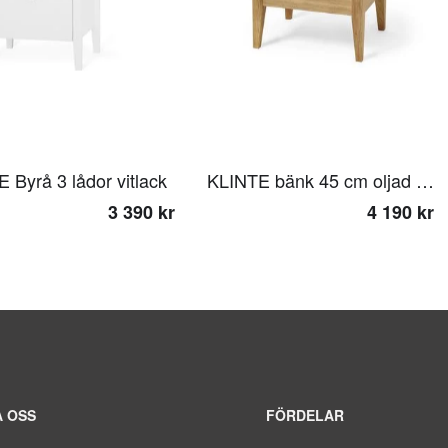
 Byrå 3 lådor vitlack
KLINTE bänk 45 cm oljad ek med Nojus ulltyg
3 390 kr
4 190 kr
 OSS
FÖRDELAR