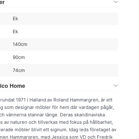
er
Ek
Ek
140cm
90cm
74cm
wico Home
undat 1971 i Halland av Roland Hammargren, är ett
tag som designar möbler för hem där vardagen pågår,
och vännerna stannar länge. Deras skandinaviska
s av naturen och tillverkas med fokus på hållbarhet,
erade möbler blivit ett signum. Idag leds företaget av
ionen Hammargren, med Jessica som VD och Fredrik