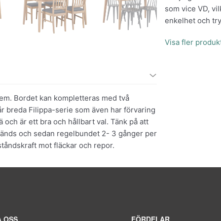
som vice VD, vil
enkelhet och tr
Visa fler produ
a hem. Bordet kan kompletteras med två
vår breda Filippa-serie som även har förvaring
 och är ett bra och hållbart val. Tänk på att
vänds och sedan regelbundet 2- 3 gånger per
tståndskraft mot fläckar och repor.
 OSS
FÖRDELAR