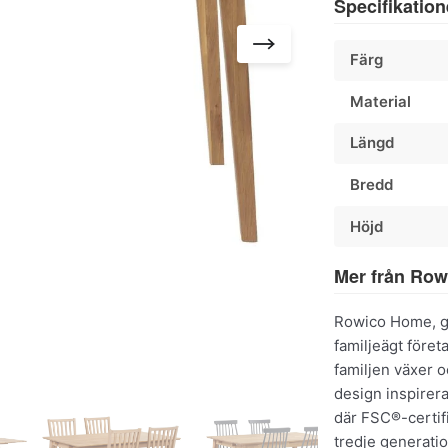
Specifikation
Färg
Material
Längd
Bredd
Höjd
Mer från Ro
Rowico Home, gr
familjeägt före
familjen växer 
design inspirera
där FSC®-certifi
tredje generat