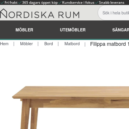
Fri frakt
365 dagars öppet köp
Kundservice i fokus
Snabb leverans
MÖBLER
UTEMÖBLER
SÄNGA
Filippa matbord 
Hem
Möbler
Bord
Matbord