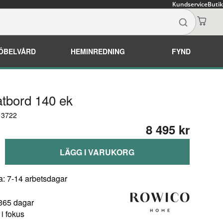
Kundservice
Butik
ÖBELVÅRD
HEMINREDNING
FYND
atbord 140 ek
13722
8 495 kr
LÄGG I VARUKORG
a: 7-14 arbetsdagar
 365 dagar
i fokus