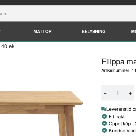
R
MATTOR
BELYSNING
M
140 ek
Filippa m
Artikelnummer: 1
−
+
Leveranstid c
Fri frakt
Öppet köp -
Kundservice 