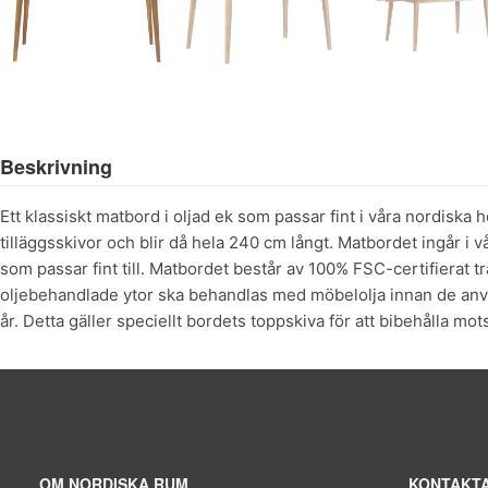
Beskrivning
Ett klassiskt matbord i oljad ek som passar fint i våra nordisk
tilläggsskivor och blir då hela 240 cm långt. Matbordet ingår i 
som passar fint till. Matbordet består av 100% FSC-certifierat trä
oljebehandlade ytor ska behandlas med möbelolja innan de an
år. Detta gäller speciellt bordets toppskiva för att bibehålla mo
OM NORDISKA RUM
KONTAKTA