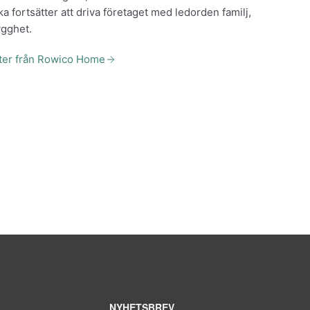
ka fortsätter att driva företaget med ledorden familj,
ygghet.
kter från Rowico Home
NYHETSBREV