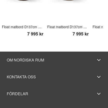
Float matbord D137cm Smoked oak
Float matbord D137cm whitewash
7 995 kr
7 995 kr
OM NORDISKA RUM
KONTAKTA OSS
FÖRDELAR