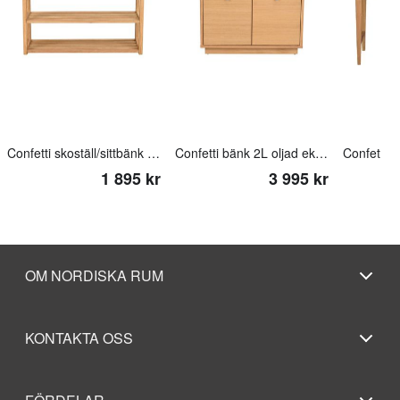
Confetti skoställ/sittbänk 80 oljad ek/mörkgrå
Confetti bänk 2L oljad ek/fårskinnslook
1 895 kr
3 995 kr
OM NORDISKA RUM
KONTAKTA OSS