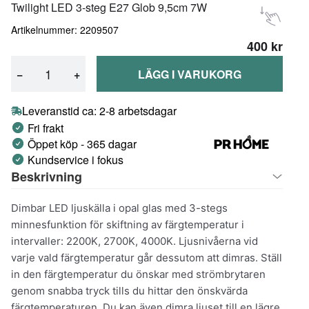
Twilight LED 3-steg E27 Glob 9,5cm 7W
Artikelnummer: 2209507
400 kr
−
+
LÄGG I VARUKORG
Leveranstid ca: 2-8 arbetsdagar
Fri frakt
Öppet köp - 365 dagar
Kundservice i fokus
Beskrivning
Dimbar LED ljuskälla i opal glas med 3-stegs
minnesfunktion för skiftning av färgtemperatur i
intervaller: 2200K, 2700K, 4000K. Ljusnivåerna vid
varje vald färgtemperatur går dessutom att dimras. Ställ
in den färgtemperatur du önskar med strömbrytaren
genom snabba tryck tills du hittar den önskvärda
färgtemperaturen. Du kan även dimra ljuset till en lägre