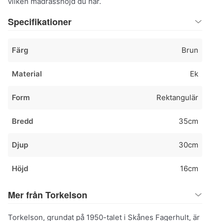
vilken madrasshöjd du har.
Specifikationer
Färg
Brun
Material
Ek
Form
Rektangulär
Bredd
35cm
Djup
30cm
Höjd
16cm
Mer från Torkelson
Torkelson, grundat på 1950-talet i Skånes Fagerhult, är