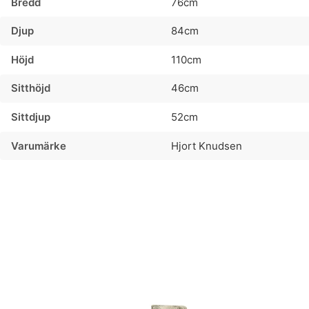
Bredd
76cm
Djup
84cm
Höjd
110cm
Sitthöjd
46cm
Sittdjup
52cm
Varumärke
Hjort Knudsen