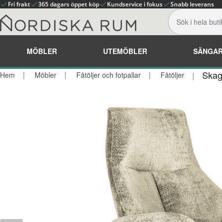
Fri frakt
365 dagars öppet köp
Kundservice i fokus
Snabb leverans
MÖBLER
UTEMÖBLER
SÄNGA
Skag
Hem
Möbler
Fåtöljer och fotpallar
Fåtöljer