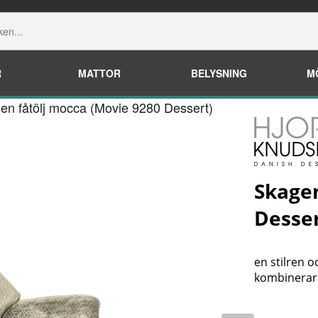
R
MATTOR
BELYSNING
M
en fåtölj mocca (Movie 9280 Dessert)
Skagen
Desser
en stilren o
kombinerar