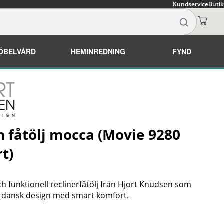
Kundservice
Butik
ÖBELVÅRD
HEMINREDNING
FYND
 fåtölj mocca (Movie 9280
t)
ch funktionell reclinerfåtölj från Hjort Knudsen som
 dansk design med smart komfort.