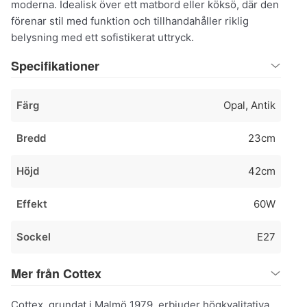
moderna. Idealisk över ett matbord eller köksö, där den
förenar stil med funktion och tillhandahåller riklig
belysning med ett sofistikerat uttryck.
Specifikationer
Färg
Opal, Antik
Bredd
23cm
Höjd
42cm
Effekt
60W
Sockel
E27
Mer från Cottex
Cottex, grundat i Malmö 1979, erbjuder högkvalitativa