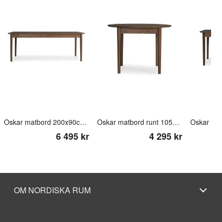
Oskar matbord 200x90cm smoked oak
Oskar matbord runt 105cm smoked oak
6 495 kr
4 295 kr
OM NORDISKA RUM