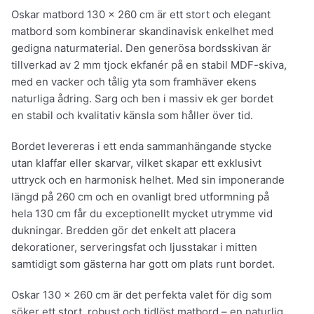
Oskar matbord 130 × 260 cm är ett stort och elegant
matbord som kombinerar skandinavisk enkelhet med
gedigna naturmaterial. Den generösa bordsskivan är
tillverkad av 2 mm tjock ekfanér på en stabil MDF-skiva,
med en vacker och tålig yta som framhäver ekens
naturliga ådring. Sarg och ben i massiv ek ger bordet
en stabil och kvalitativ känsla som håller över tid.
Bordet levereras i ett enda sammanhängande stycke
utan klaffar eller skarvar, vilket skapar ett exklusivt
uttryck och en harmonisk helhet. Med sin imponerande
längd på 260 cm och en ovanligt bred utformning på
hela 130 cm får du exceptionellt mycket utrymme vid
dukningar. Bredden gör det enkelt att placera
dekorationer, serveringsfat och ljusstakar i mitten
samtidigt som gästerna har gott om plats runt bordet.
Oskar 130 × 260 cm är det perfekta valet för dig som
söker ett stort, robust och tidlöst matbord – en naturlig