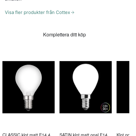
Visa fler produkter från Cottex
Komplettera ditt köp
CLASSIC klot matt E14 4W 2700K
SATIN klot matt opal E14 4W 2700K dimbar