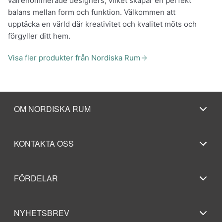
välrenommerade designers, vilket skapar en perfekt
balans mellan form och funktion. Välkommen att
upptäcka en värld där kreativitet och kvalitet möts och
förgyller ditt hem.
Visa fler produkter från Nordiska Rum
OM NORDISKA RUM
KONTAKTA OSS
FÖRDELAR
NYHETSBREV