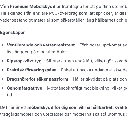
Våra
Premium Möbelskydd
är framtagna för att ge dina utemöbl
Till skillnad från enklare PVC-överdrag som lätt spricker, är des
väderbeständigt material som säkerställer lång hållbarhet och e
Egenskaper
Ventilerande och vattenresistent
– Förhindrar uppkomst av 
livslängden på dina utemöbler.
Ripstop-vävt tyg
– Slitstarkt men ändå lätt, vilket gör skydd
Praktisk förvaringspåse
– Enkel att packa undan när skydde
Dragsnöre för säker passform
– Håller skyddet på plats oc
Genomfärgat tyg
– Motståndskraftigt mot blekning, vilket g
tid.
Det här är ett
möbelskydd för dig som vill ha hållbarhet, kvali
trädgårdsmöbler och uteplatser där möblerna ska stå utomhus å