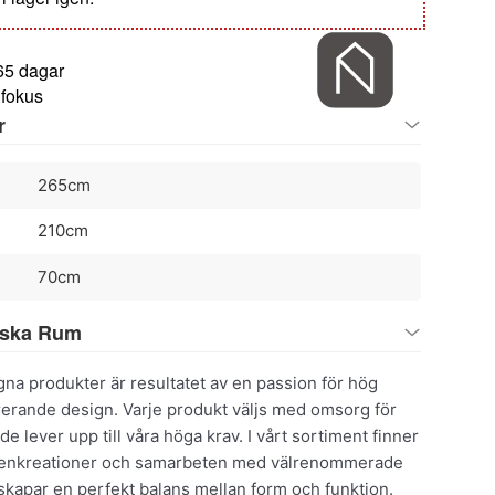
65 dagar
 fokus
r
265cm
210cm
70cm
iska Rum
na produkter är resultatet av en passion för hög
irerande design. Varje produkt väljs med omsorg för
t de lever upp till våra höga krav. I vårt sortiment finner
genkreationer och samarbeten med välrenommerade
 skapar en perfekt balans mellan form och funktion.