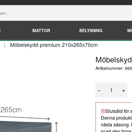
R
MATTOR
BELYSNING
M
Möbelskydd premium 210x265x70cm
Möbelskyd
Artikelnummer: 66
−
+
Slutsåld för
Denna produkt är
nästa säsong. 
snart den finns 