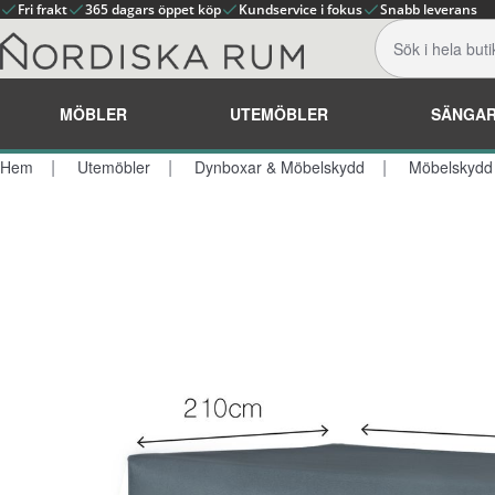
Fri frakt
365 dagars öppet köp
Kundservice i fokus
Snabb leverans
MÖBLER
UTEMÖBLER
SÄNGA
Hem
Utemöbler
Dynboxar & Möbelskydd
Möbelskydd