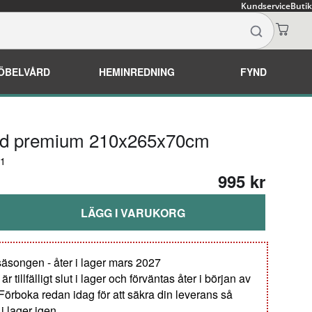
Kundservice
Butik
ÖBELVÅRD
HEMINREDNING
FYND
d premium 210x265x70cm
91
995 kr
LÄGG I VARUKORG
 säsongen - åter i lager mars 2027
 tillfälligt slut i lager och förväntas åter i början av
Förboka redan idag för att säkra din leverans så
i lager igen.