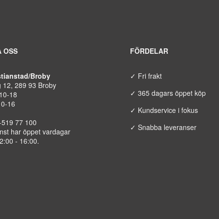
 OSS
FÖRDELAR
istianstad/Broby
✓ Fri frakt
g 12, 289 93 Broby
✓ 365 dagars öppet köp
 10-18
10-16
✓ Kundservice i fokus
8-519 77 100
✓ Snabba leveranser
nst har öppet vardagar
12:00 - 16:00.