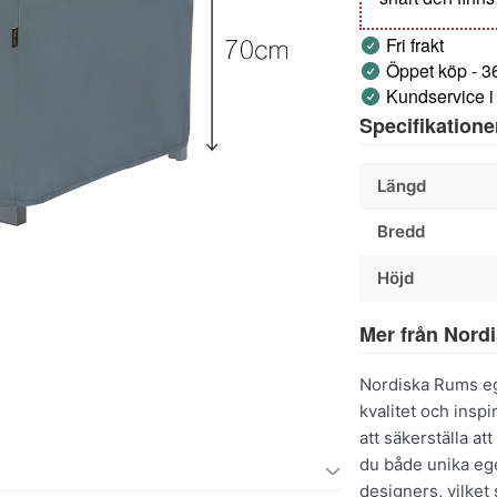
Fri frakt
Öppet köp - 3
Kundservice i
Specifikatione
Längd
Bredd
Höjd
Mer från Nord
Nordiska Rums eg
kvalitet och insp
att säkerställa at
du både unika e
designers, vilket