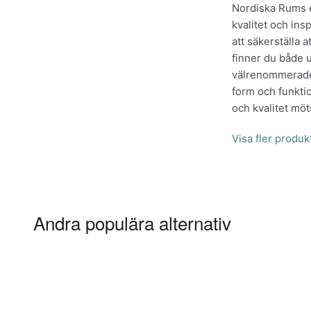
Nordiska Rums e
kvalitet och ins
att säkerställa a
finner du både
välrenommerade 
form och funktio
och kvalitet möt
Visa fler produ
Andra populära alternativ