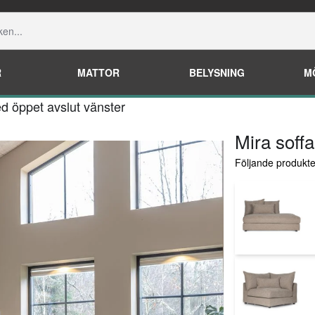
R
MATTOR
BELYSNING
M
d öppet avslut vänster
Mira soff
Följande produkter