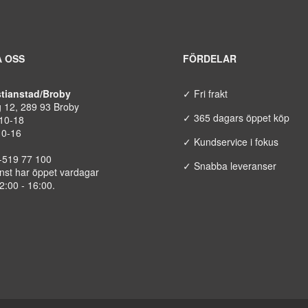
 OSS
FÖRDELAR
istianstad/Broby
✓ Fri frakt
g 12, 289 93 Broby
✓ 365 dagars öppet köp
 10-18
10-16
✓ Kundservice i fokus
8-519 77 100
✓ Snabba leveranser
nst har öppet vardagar
12:00 - 16:00.