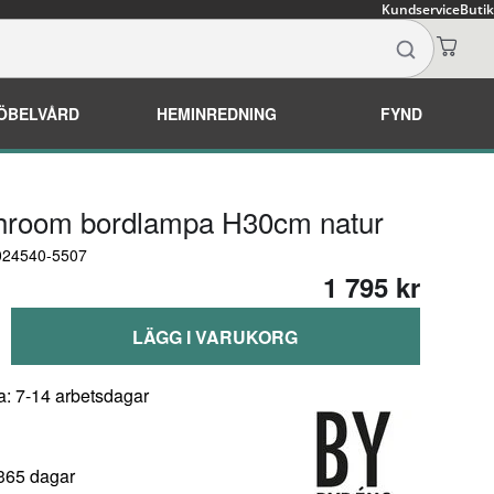
Kundservice
Butik
ÖBELVÅRD
HEMINREDNING
FYND
hroom bordlampa H30cm natur
4024540-5507
1 795 kr
LÄGG I VARUKORG
a: 7-14 arbetsdagar
 365 dagar