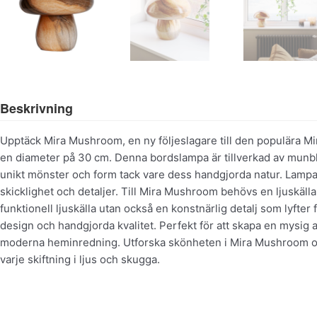
Beskrivning
Upptäck Mira Mushroom, en ny följeslagare till den populära M
en diameter på 30 cm. Denna bordslampa är tillverkad av munblås
unikt mönster och form tack vare dess handgjorda natur. Lamp
skicklighet och detaljer. Till Mira Mushroom behövs en ljuskäl
funktionell ljuskälla utan också en konstnärlig detalj som lyfte
design och handgjorda kvalitet. Perfekt för att skapa en mysig a
moderna heminredning. Utforska skönheten i Mira Mushroom och
varje skiftning i ljus och skugga.