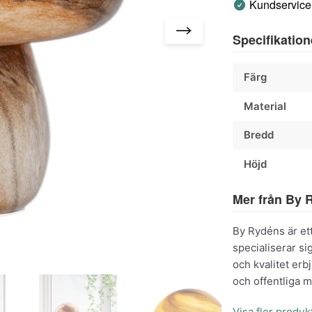
Kundservice 
Specifikation
Färg
Material
Bredd
Höjd
Mer från By 
By Rydéns är et
specialiserar s
och kvalitet er
och offentliga mi
Visa fler produ