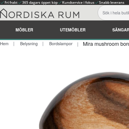
Fri frakt
365 dagars öppet köp
Kundservice i fokus
Snabb leverans
MÖBLER
UTEMÖBLER
SÄNGA
Mira mushroom bor
Hem
Belysning
Bordslampor