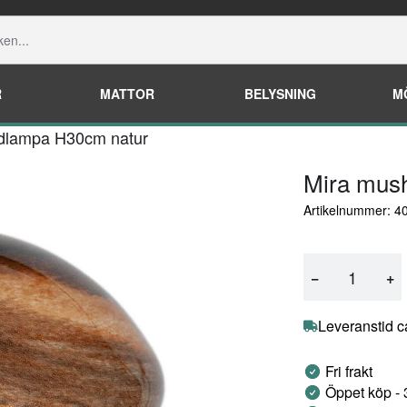
R
MATTOR
BELYSNING
M
dlampa H30cm natur
Mira mus
Artikelnummer: 
−
+
Leveranstid c
Fri frakt
Öppet köp -