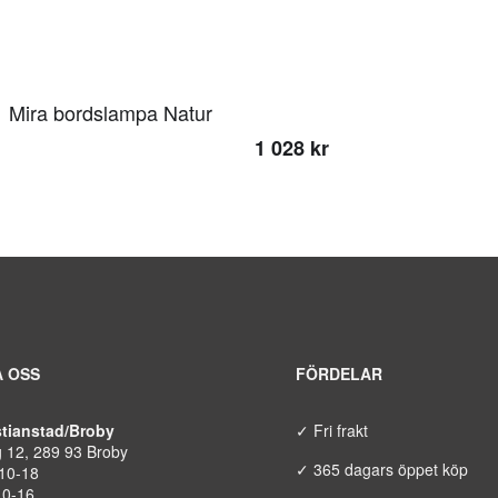
Mira bordslampa Natur
1 028 kr
 OSS
FÖRDELAR
istianstad/Broby
✓ Fri frakt
g 12, 289 93 Broby
✓ 365 dagars öppet köp
 10-18
10-16