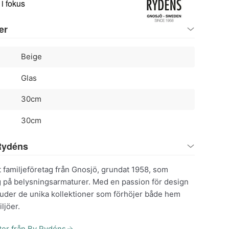
i fokus
er
Beige
Glas
30cm
30cm
Rydéns
t familjeföretag från Gnosjö, grundat 1958, som
ig på belysningsarmaturer. Med en passion för design
bjuder de unika kollektioner som förhöjer både hem
ljöer.
kter från By Rydéns