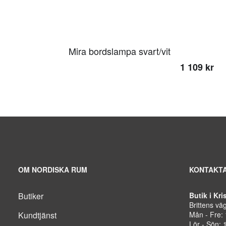
Mira bordslampa svart/vit
1 109 kr
OM NORDISKA RUM
KONTAKTA
Butiker
Butik i Kr
Brittens vä
Kundtjänst
Mån - Fre:
Lör - Sön: 