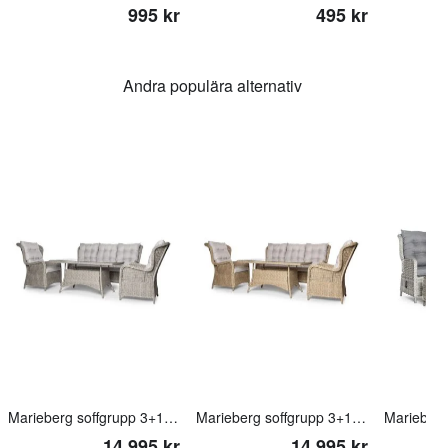
995 kr
495 kr
Andra populära alternativ
Marieberg soffgrupp 3+1+1 grå
Marieberg soffgrupp 3+1+1 natur
Marieberg
14 995 kr
14 995 kr