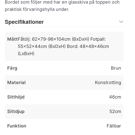
Bordet som följer med har en glasskiva på toppen och
praktisk förvaringshylla under.
Specifikationer
Mått
Fåtölj: 62x79-96x104cm (BxDxH) Fotpall:
55x52x44cm (BxDxH) Bord: 48x48x46cm
(LxBxH)
Färg
Brun
Material
Konstrotting
Sitthöjd
46cm
Sittdjup
52cm
Funktion
Fällbar