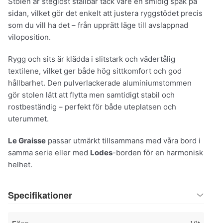
Stolen är steglöst ställbar tack vare en smidig spak på
sidan, vilket gör det enkelt att justera ryggstödet precis
som du vill ha det – från upprätt läge till avslappnad
viloposition.
Rygg och sits är klädda i slitstark och vädertålig
textilene, vilket ger både hög sittkomfort och god
hållbarhet. Den pulverlackerade aluminiumstommen
gör stolen lätt att flytta men samtidigt stabil och
rostbeständig – perfekt för både uteplatsen och
uterummet.
Le Graisse
passar utmärkt tillsammans med våra bord i
samma serie eller med
Lodes
-borden för en harmonisk
helhet.
Specifikationer