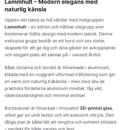
Lammhult – Modern elegans med
naturlig känsla
Upplev det bästa av två världar med matgruppen
Lammhult
– en stilren och hållbar utegrupp som
kombinerar tidlös design med modern teknik. Denna
exklusiva grupp består av ett bord och sex stolar,
skapade för att ge dig och dina gäster en avkopplande
och elegant plats att samlas på – oavsett årstid.
Både stolarna och bordet är tillverkade i aluminium,
klädda med en noggrant utformad träfoliering som ger
en varm och naturlig träkänsla – men med alla de
praktiska fördelarna aluminium innebär: låg vikt,
väderbeständighet och minimal skötsel.
Bordsskivan är tillverkad i innovativt
3D-printat glas
,
vilket ger en unik textur och ett exklusivt uttryck. Den
tåliga ytan är både lätt att rengöra och extremt slitstark
– perfekt för både vardag och fest.