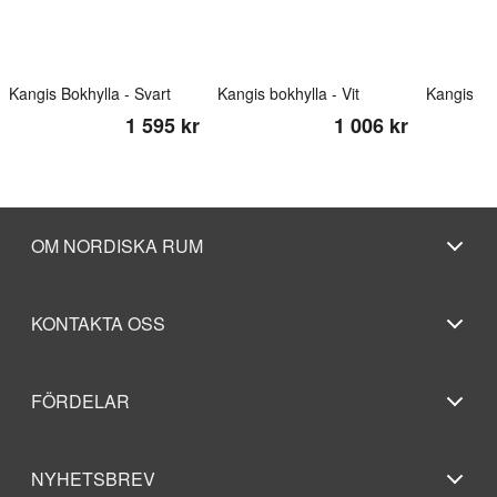
Kangis Bokhylla - Svart
Kangis bokhylla - Vit
Kangis bo
1 595 kr
1 006 kr
OM NORDISKA RUM
KONTAKTA OSS
FÖRDELAR
NYHETSBREV