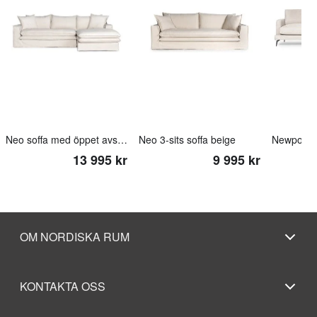
Neo soffa med öppet avslut beige
Neo 3-sits soffa beige
Newport 4-
13 995 kr
9 995 kr
OM NORDISKA RUM
KONTAKTA OSS