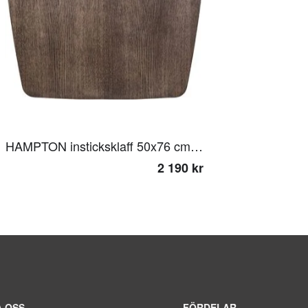
HAMPTON insticksklaff 50x76 cm smoked ek
2 190 kr
 OSS
FÖRDELAR