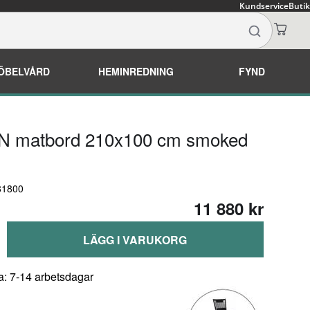
Kundservice
Butik
ÖBELVÅRD
HEMINREDNING
FYND
 matbord 210x100 cm smoked
81800
11 880 kr
LÄGG I VARUKORG
a: 7-14 arbetsdagar