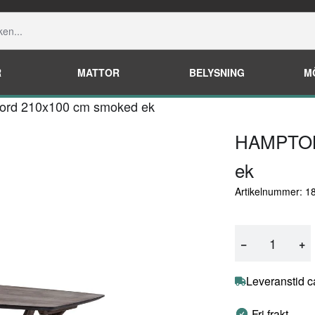
R
MATTOR
BELYSNING
M
rd 210x100 cm smoked ek
HAMPTON
ek
Artikelnummer: 1
−
+
Leveranstid c
Fri frakt