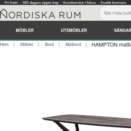
Fri frakt
365 dagars öppet köp
Kundservice i fokus
Snabb leverans
MÖBLER
UTEMÖBLER
SÄNGA
HAMPTON matbo
Hem
Möbler
Bord
Matbord