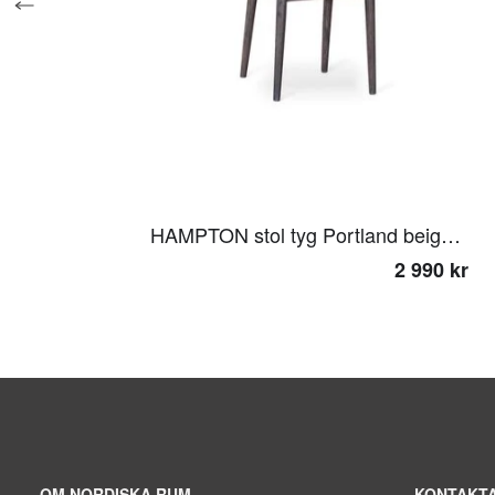
HAMPTON stol tyg Portland beige smoked ek
2 990 kr
OM NORDISKA RUM
KONTAKTA