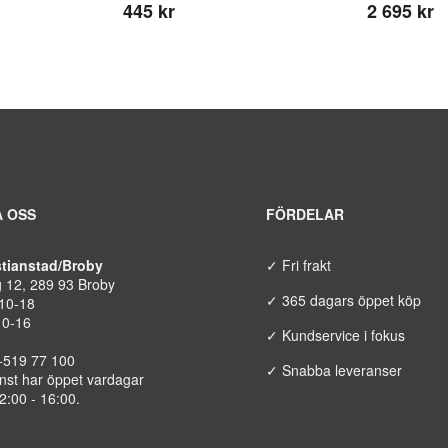
445 kr
2 695 kr
 OSS
FÖRDELAR
istianstad/Broby
✓ Fri frakt
g 12, 289 93 Broby
✓ 365 dagars öppet köp
 10-18
10-16
✓ Kundservice i fokus
8-519 77 100
✓ Snabba leveranser
nst har öppet vardagar
12:00 - 16:00.