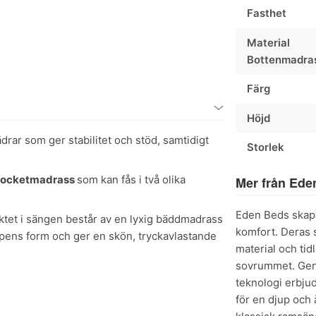
Fasthet
Material
Bottenmadra
Färg
Höjd
drar som ger stabilitet och stöd, samtidigt
Storlek
pocketmadrass
som kan fås i två olika
Mer från Ede
Eden Beds skapa
ktet i sängen består av en lyxig bäddmadrass
komfort. Deras s
pens form och ger en skön, tryckavlastande
material och ti
sovrummet. Gen
teknologi erbju
för en djup och