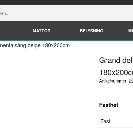
R
MATTOR
BELYSNING
M
inentalsäng beige 180x200cm
Grand del
180x200
Artikelnummer: 
Fasthet
Fast