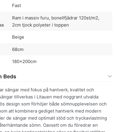
Fast
Ram i massiv furu, bonellfjädrar 120st/m2,
ss
2cm tjock polyeter i toppen
Beige
68cm
180x200cm
n Beds
r sängar med fokus på hantverk, kvalitet och
ängar tillverkas i Litauen med noggrant utvalda
dlös design som förhöjer både sömnupplevelsen och
om att kombinera gediget hantverk med modern
der de sängar med optimalt stöd och tryckavlastning
 återhämtande sömn. Oavsett om du föredrar en