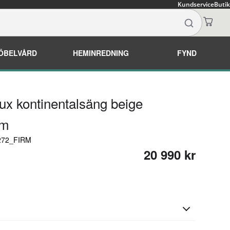
Kundservice
Butik
ÖBELVÅRD
HEMINREDNING
FYND
ux kontinentalsäng beige
cm
2272_FIRM
20 990 kr