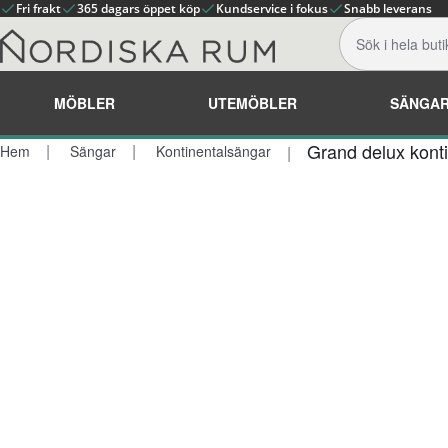
Fri frakt
365 dagars öppet köp
Kundservice i fokus
Snabb leverans
MÖBLER
UTEMÖBLER
SÄNGA
Grand delux kont
Hem
Sängar
Kontinentalsängar