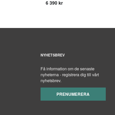
6 390 kr
3
NYHETSBREV
Få information om de senaste
nyheterna - registrera dig till vårt
nyhetsbrev.
PRENUMERERA