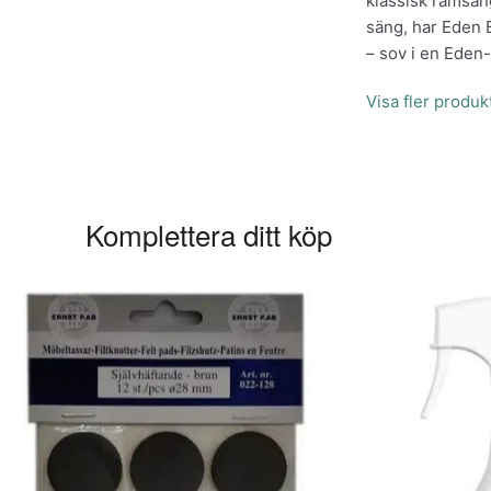
klassisk ramsäng
säng, har Eden 
– sov i en Eden
Visa fler produ
Komplettera ditt köp