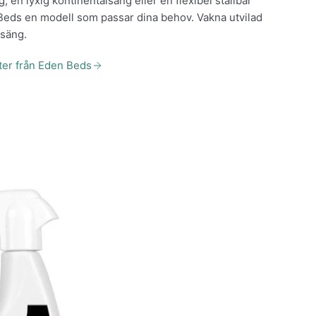
, en lyxig kontinentalsäng eller en flexibel ställbar
Beds en modell som passar dina behov. Vakna utvilad
-säng.
kter från Eden Beds