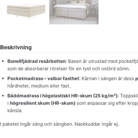
Beskrivning
Bonellfjädrad resårbotten
: Basen är utrustad med pocketfjä
som de absorberar rörelser för en tyst och ostörd sömn.
Pocketmadrass – valbar fasthet
: Kärnan i sängen är dess
hårdheter, medium eller fast.
Bäddmadrass i högelastiskt HR-skum (25 kg/m³)
: Toppski
i
högresilient skum (HR-skum)
som anpassar sig efter krop
känsla.
I paketet ingår säng och sängben. Nackkuddar ingår ej.