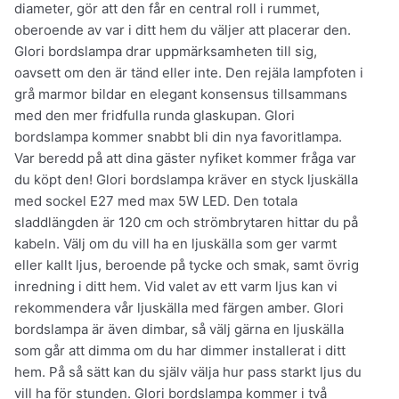
diameter, gör att den får en central roll i rummet,
oberoende av var i ditt hem du väljer att placerar den.
Glori bordslampa drar uppmärksamheten till sig,
oavsett om den är tänd eller inte. Den rejäla lampfoten i
grå marmor bildar en elegant konsensus tillsammans
med den mer fridfulla runda glaskupan. Glori
bordslampa kommer snabbt bli din nya favoritlampa.
Var beredd på att dina gäster nyfiket kommer fråga var
du köpt den! Glori bordslampa kräver en styck ljuskälla
med sockel E27 med max 5W LED. Den totala
sladdlängden är 120 cm och strömbrytaren hittar du på
kabeln. Välj om du vill ha en ljuskälla som ger varmt
eller kallt ljus, beroende på tycke och smak, samt övrig
inredning i ditt hem. Vid valet av ett varm ljus kan vi
rekommendera vår ljuskälla med färgen amber. Glori
bordslampa är även dimbar, så välj gärna en ljuskälla
som går att dimma om du har dimmer installerat i ditt
hem. På så sätt kan du själv välja hur pass starkt ljus du
vill ha för stunden. Glori bordslampa kommer i två