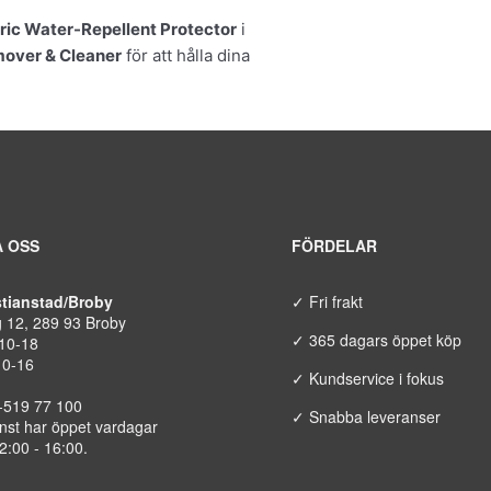
ric Water-Repellent Protector
i
mover & Cleaner
för att hålla dina
 OSS
FÖRDELAR
istianstad/Broby
✓ Fri frakt
g 12, 289 93 Broby
✓ 365 dagars öppet köp
 10-18
10-16
✓ Kundservice i fokus
8-519 77 100
✓ Snabba leveranser
nst har öppet vardagar
12:00 - 16:00.