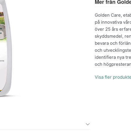
Mer från Gold
Golden Care, etab
på innovativa vå
över 25 års erfar
skyddsmedel, reng
bevara och förlä
och utvecklingste
identifiera nya t
och högpresteran
Visa fler produkt