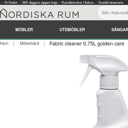
Fri frakt
365 dagars öppet köp
Kundservice i fokus
Snabb leverans
MÖBLER
UTEMÖBLER
SÄNGA
Fabric cleaner 0,75L golden care
Hem
Möbelvård