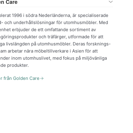
en Care
lerat 1996 i södra Nederländerna, är specialiserade
rd- och underhållslösningar för utomhusmöbler. Med
enhet erbjuder de ett omfattande sortiment av
öringsprodukter och träfärger, utformade för att
nga livslängden på utomhusmöbler. Deras forsknings-
am arbetar nära möbeltillverkare i Asien för att
render inom utomhuslivet, med fokus på miljövänliga
de produkter.
er från Golden Care