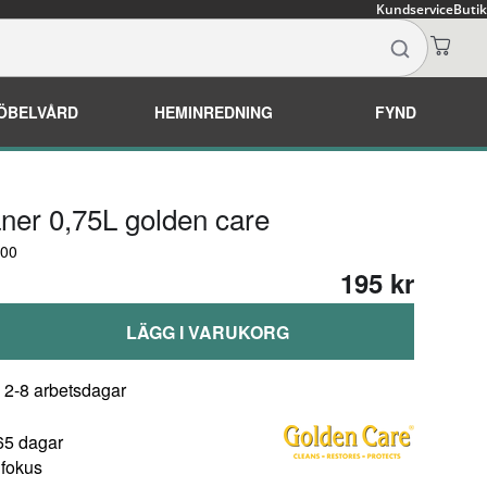
Kundservice
Butik
ÖBELVÅRD
HEMINREDNING
FYND
aner 0,75L golden care
000
195 kr
LÄGG I VARUKORG
: 2-8 arbetsdagar
65 dagar
 fokus