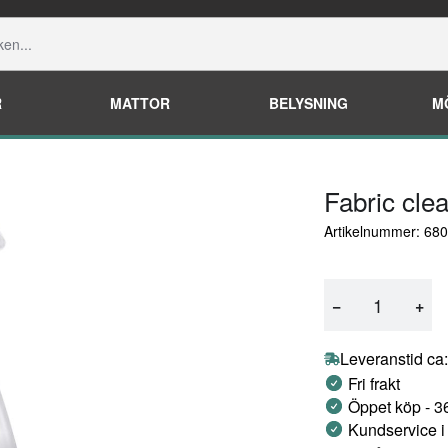
R
MATTOR
BELYSNING
M
Fabric cle
Artikelnummer: 68
−
+
Leveranstid ca
Fri frakt
Öppet köp - 3
Kundservice i