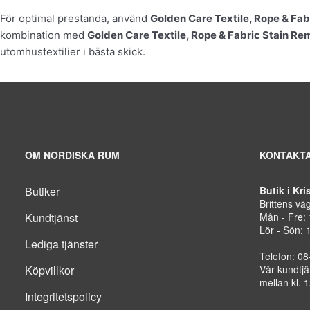
För optimal prestanda, använd
Golden Care Textile, Rope & Fab
kombination med
Golden Care Textile, Rope & Fabric Stain Re
utomhustextilier i bästa skick.
OM NORDISKA RUM
KONTAKTA
Butiker
Butik i Kr
Brittens vä
Kundtjänst
Mån - Fre:
Lör - Sön: 
Lediga tjänster
Telefon: 0
Köpvillkor
Vår kundtjä
mellan kl. 
Integritetspolicy