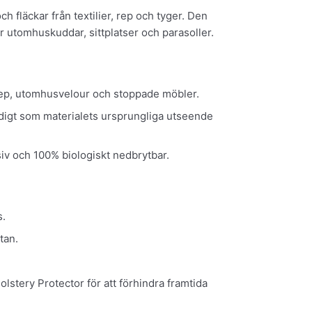
h fläckar från textilier, rep och tyger. Den
r utomhuskuddar, sittplatser och parasoller.
 rep, utomhusvelour och stoppade möbler.
digt som materialets ursprungliga utseende
iv och 100% biologiskt nedbrytbar.
s.
tan.
stery Protector för att förhindra framtida