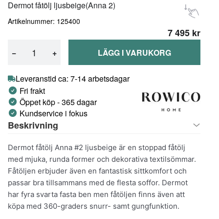
Dermot fåtölj ljusbeige(Anna 2)
Artikelnummer: 125400
7 495 kr
−
+
LÄGG I VARUKORG
Leveranstid ca: 7-14 arbetsdagar
Fri frakt
Öppet köp - 365 dagar
Kundservice i fokus
Beskrivning
Dermot fåtölj Anna #2 ljusbeige är en stoppad fåtölj
med mjuka, runda former och dekorativa textilsömmar.
Fåtöljen erbjuder även en fantastisk sittkomfort och
passar bra tillsammans med de flesta soffor. Dermot
har fyra svarta fasta ben men fåtöljen finns även att
köpa med 360-graders snurr- samt gungfunktion.