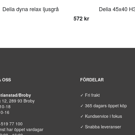
Delia dyna relax ljusgrå
Delia 45x40 H3
572 kr
 OSS
FÖRDELAR
istianstad/Broby
✓ Fri frakt
g 12, 289 93 Broby
✓ 365 dagars öppet köp
 10-18
10-16
✓ Kundservice i fokus
8-519 77 100
✓ Snabba leveranser
nst har öppet vardagar
12:00 - 16:00.