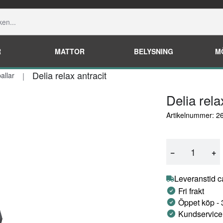
R
MATTOR
BELYSNING
M
Delia relax antracit
allar
Delia rela
Artikelnummer: 2
−
+
Leveranstid c
Fri frakt
Öppet köp -
Kundservice 