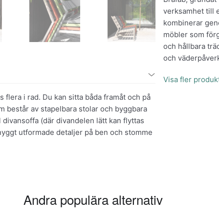
verksamhet till
kombinerar geno
möbler som förg
och hållbara trä
och väderpåverk
Visa fler produk
 flera i rad. Du kan sitta båda framåt och på
om består av stapelbara stolar och byggbara
l divansoffa (där divandelen lätt kan flyttas
 snyggt utformade detaljer på ben och stomme
Andra populära alternativ