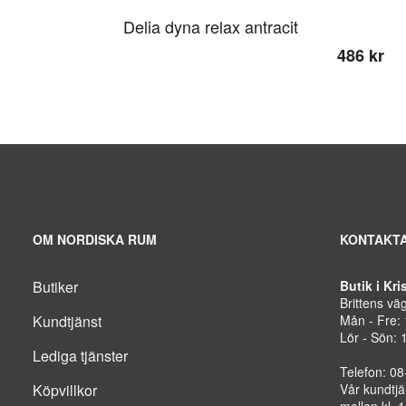
Delia dyna relax antracit
486 kr
OM NORDISKA RUM
KONTAKTA
Butiker
Butik i Kr
Brittens vä
Kundtjänst
Mån - Fre:
Lör - Sön: 
Lediga tjänster
Telefon: 0
Köpvillkor
Vår kundtjä
mellan kl. 