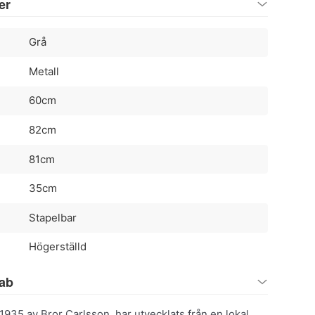
er
Grå
Metall
60cm
82cm
81cm
35cm
Stapelbar
Högerställd
fab
1935 av Bror Carlsson, har utvecklats från en lokal