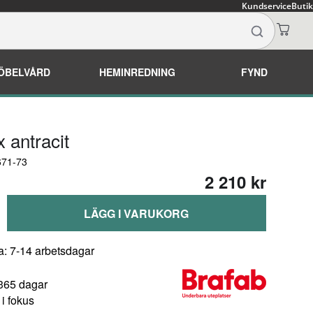
Kundservice
Butik
ÖBELVÅRD
HEMINREDNING
FYND
x antracit
671-73
2 210 kr
LÄGG I VARUKORG
a: 7-14 arbetsdagar
 365 dagar
i fokus