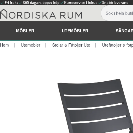
Fri frakt
365 dagars öppet köp
Kundservice i fokus
Snabb leverans
MÖBLER
UTEMÖBLER
SÄNGA
Hem
Utemöbler
Stolar & Fåtöljer Ute
Utefåtöljer & fotp