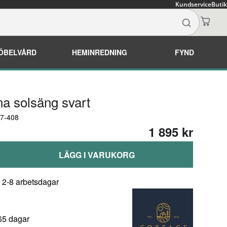
Kundservice
Butik
ÖBELVÅRD
HEMINREDNING
FYND
a solsäng svart
47-408
1 895 kr
LÄGG I VARUKORG
: 2-8 arbetsdagar
65 dagar