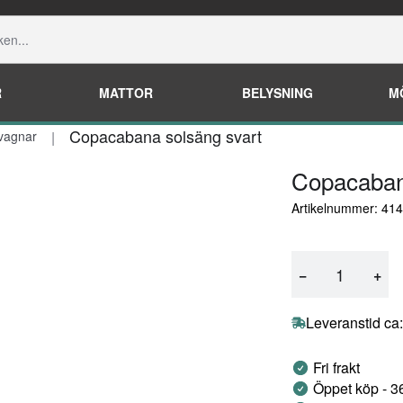
R
MATTOR
BELYSNING
M
Copacabana solsäng svart
vagnar
Copacaban
Artikelnummer: 41
−
+
Leveranstid ca
Fri frakt
Öppet köp - 3