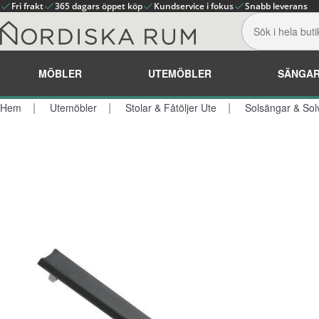
Fri frakt
365 dagars öppet köp
Kundservice i fokus
Snabb leverans
MÖBLER
UTEMÖBLER
SÄNGA
Hem
Utemöbler
Stolar & Fåtöljer Ute
Solsängar & Sol