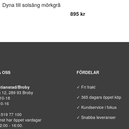
Dyna till solsäng mörkgrå
895 kr
 OSS
FÖRDELAR
istianstad/Broby
✓ Fri frakt
g 12, 289 93 Broby
✓ 365 dagars öppet köp
 10-18
10-16
✓ Kundservice i fokus
8-519 77 100
✓ Snabba leveranser
nst har öppet vardagar
12:00 - 16:00.