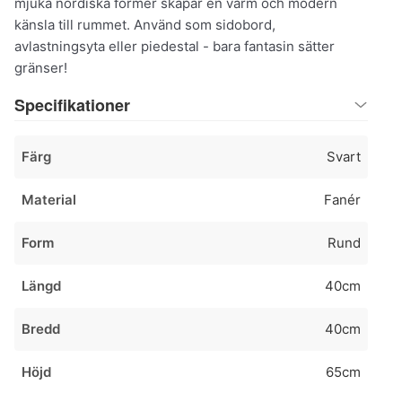
mjuka nordiska former skapar en varm och modern
känsla till rummet. Använd som sidobord,
avlastningsyta eller piedestal - bara fantasin sätter
gränser!
Specifikationer
Färg
Svart
Material
Fanér
Form
Rund
Längd
40cm
Bredd
40cm
Höjd
65cm