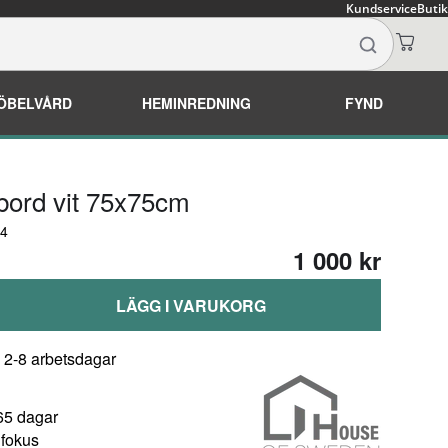
Kundservice
Butik
ÖBELVÅRD
HEMINREDNING
FYND
fbord vit 75x75cm
54
1 000 kr
LÄGG I VARUKORG
: 2-8 arbetsdagar
65 dagar
 fokus