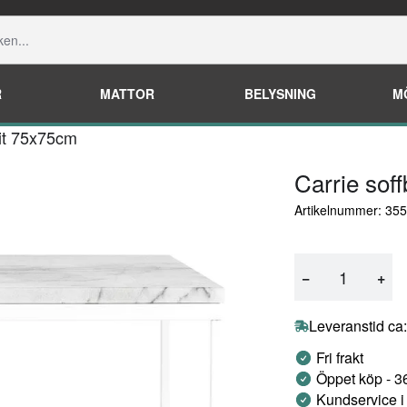
R
MATTOR
BELYSNING
M
vit 75x75cm
Carrie sof
Artikelnummer: 35
−
+
Leveranstid ca
Fri frakt
Öppet köp - 3
Kundservice i