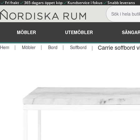
Fri frakt
365 dagars öppet köp
Kundservice i fokus
Snabb leverans
MÖBLER
UTEMÖBLER
SÄNGA
Carrie soffbord 
Hem
Möbler
Bord
Soffbord