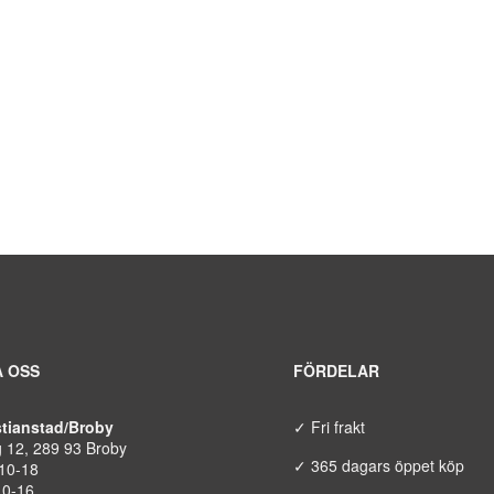
 OSS
FÖRDELAR
istianstad/Broby
✓ Fri frakt
g 12, 289 93 Broby
✓ 365 dagars öppet köp
 10-18
10-16