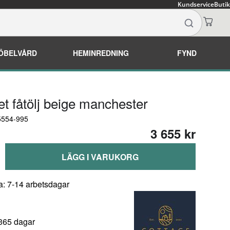
Kundservice
Butik
ÖBELVÅRD
HEMINREDNING
FYND
et fåtölj beige manchester
5554-995
3 655 kr
LÄGG I VARUKORG
a: 7-14 arbetsdagar
 365 dagar