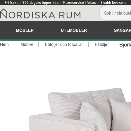
Fri frakt
365 dagars öppet köp
Kundservice i fokus
Snabb leverans
MÖBLER
UTEMÖBLER
SÄNGA
Björ
Hem
Möbler
Fåtöljer och fotpallar
Fåtöljer