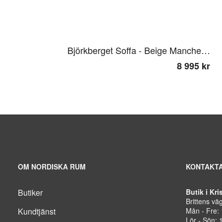
Björkberget Soffa - Beige Manchester
8 995 kr
OM NORDISKA RUM
KONTAKTA
Butiker
Butik i Kr
Brittens vä
Kundtjänst
Mån - Fre:
Lör - Sön: 