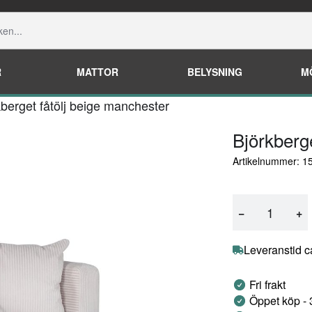
R
MATTOR
BELYSNING
M
kberget fåtölj beige manchester
Björkberg
Artikelnummer: 1
−
+
Leveranstid c
Fri frakt
Öppet köp -