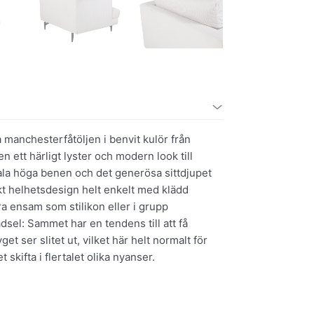
manchesterfåtöljen i benvit kulör från
n ett härligt lyster och modern look till
la höga benen och det generösa sittdjupet
kt helhetsdesign helt enkelt med klädd
ra ensam som stilikon eller i grupp
el: Sammet har en tendens till att få
t ser slitet ut, vilket här helt normalt för
 skifta i flertalet olika nyanser.