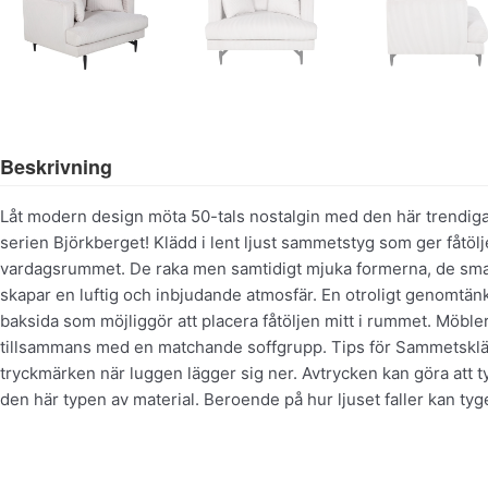
Beskrivning
Låt modern design möta 50-tals nostalgin med den här trendiga 
serien Björkberget! Klädd i lent ljust sammetstyg som ger fåtölje
vardagsrummet. De raka men samtidigt mjuka formerna, de sma
skapar en luftig och inbjudande atmosfär. En otroligt genomtän
baksida som möjliggör att placera fåtöljen mitt i rummet. Möble
tillsammans med en matchande soffgrupp. Tips för Sammetskläds
tryckmärken när luggen lägger sig ner. Avtrycken kan göra att tyge
den här typen av material. Beroende på hur ljuset faller kan tyget