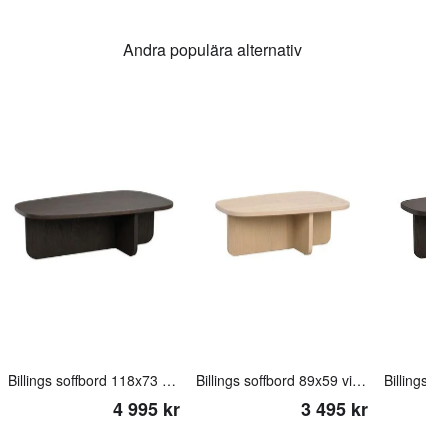
Andra populära alternativ
Billings soffbord 118x73 brun ek
Billings soffbord 89x59 vitpigmenterad ek
4 995 kr
3 495 kr