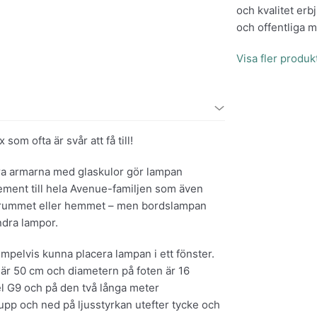
och kvalitet er
och offentliga mi
Visa fler produ
m ofta är svår att få till!
ara armarna med glaskulor gör lampan
ment till hela Avenue-familjen som även
 i rummet eller hemmet – men bordslampan
ndra lampor.
empelvis kunna placera lampan i ett fönster.
r 50 cm och diametern på foten är 16
el G9 och på den två långa meter
 upp och ned på ljusstyrkan utefter tycke och