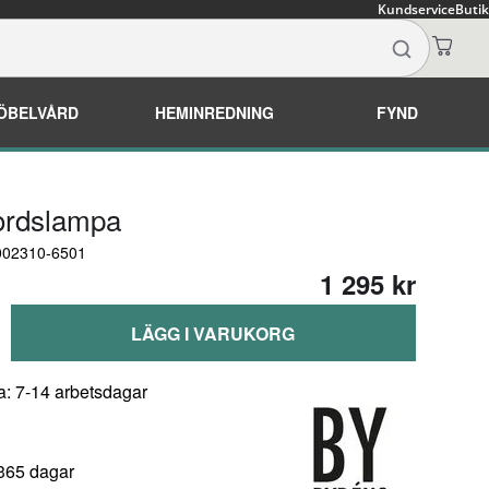
Kundservice
Butik
ÖBELVÅRD
HEMINREDNING
FYND
ordslampa
4002310-6501
1 295 kr
LÄGG I VARUKORG
a: 7-14 arbetsdagar
 365 dagar