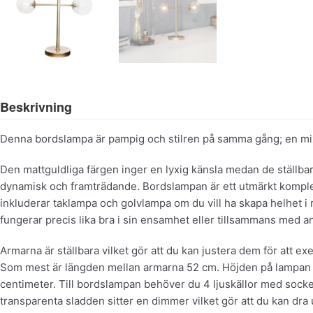
Beskrivning
Denna bordslampa är pampig och stilren på samma gång; en mix so
Den mattguldliga färgen inger en lyxig känsla medan de ställb
dynamisk och framträdande. Bordslampan är ett utmärkt komple
inkluderar taklampa och golvlampa om du vill ha skapa helhet
fungerar precis lika bra i sin ensamhet eller tillsammans med a
Armarna är ställbara vilket gör att du kan justera dem för att ex
Som mest är längden mellan armarna 52 cm. Höjden på lampan ä
centimeter. Till bordslampan behöver du 4 ljuskällor med sock
transparenta sladden sitter en dimmer vilket gör att du kan dra