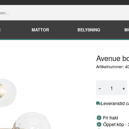
R
MATTOR
BELYSNING
M
Avenue b
Artikelnummer: 
−
+
Leveranstid c
Fri frakt
Öppet köp -