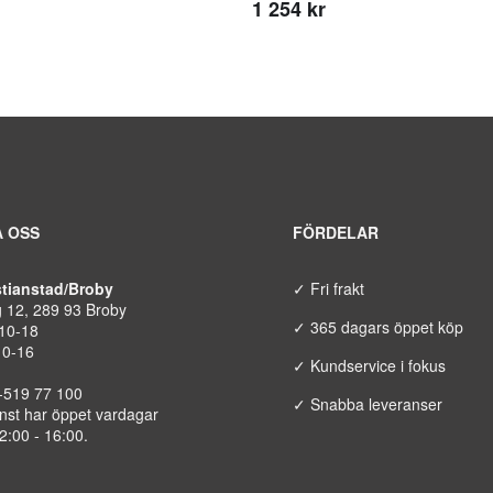
1 254 kr
 OSS
FÖRDELAR
istianstad/Broby
✓ Fri frakt
g 12, 289 93 Broby
✓ 365 dagars öppet köp
 10-18
10-16
✓ Kundservice i fokus
8-519 77 100
✓ Snabba leveranser
nst har öppet vardagar
12:00 - 16:00.