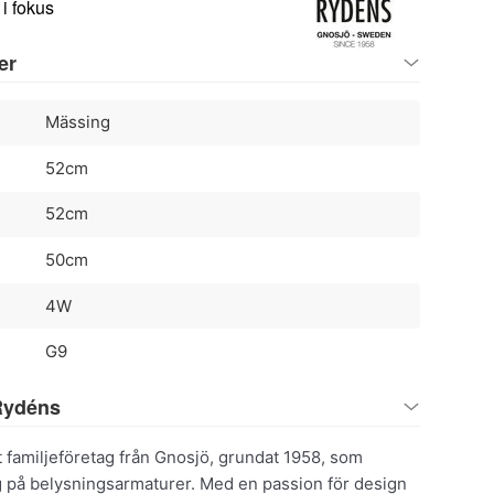
i fokus
er
Mässing
52cm
52cm
50cm
4W
G9
Rydéns
t familjeföretag från Gnosjö, grundat 1958, som
ig på belysningsarmaturer. Med en passion för design