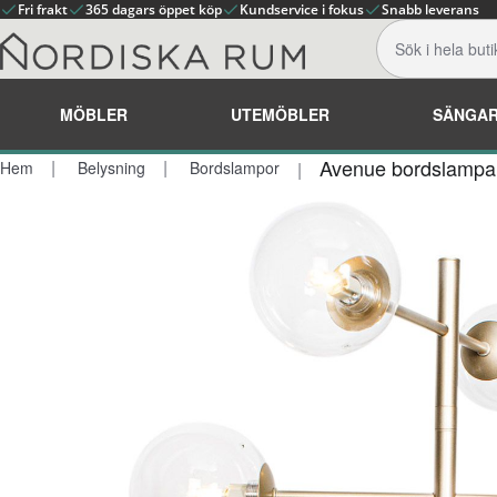
Fri frakt
365 dagars öppet köp
Kundservice i fokus
Snabb leverans
MÖBLER
UTEMÖBLER
SÄNGA
Avenue bordslampa
Hem
Belysning
Bordslampor