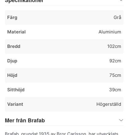
Färg
Grå
Material
Aluminium
Bredd
102cm
Djup
92cm
Höjd
75cm
Sitthöjd
39cm
Variant
Högerställd
Mer från Brafab
Brafab, grundat 1935 av Bror Carlsson, har utvecklats